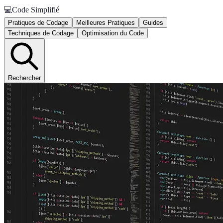
💻
Code Simplifié
Pratiques de Codage
Meilleures Pratiques
Guides
Techniques de Codage
Optimisation du Code
Rechercher