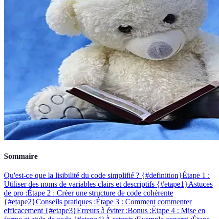
Sommaire
Qu'est-ce que la lisibilité du code simplifié ? {#definition}
Étape 1 :
Utiliser des noms de variables clairs et descriptifs {#etape1}
Astuces
de pro :
Étape 2 : Créer une structure de code cohérente
{#etape2}
Conseils pratiques :
Étape 3 : Comment commenter
efficacement {#etape3}
Erreurs à éviter :
Bonus :
Étape 4 : Mise en