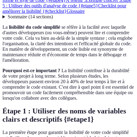
forme et style de code {#etape4}
À retenir :
Exemple concret :
Étape
5 : Utiliser des outils d'analyse de code {#etape5}
Checklist pour
améliorer la lisibilité {#checklist}
Glossaire
Sommaire
(
14
sections
)
La
lisibilité du code simplifié
se réfère à la facilité avec laquelle
d'autres développeurs (ou vous-même) peuvent lire et comprendre
votre code. Cela va bien au-delà de la simple syntaxe ; cela englobe
l'organisation, la clarté des intentions et l'efficacité globale du code.
En matière de développement, un code lisible est synonyme de
maintenance réduite et d'économie de temps dans le débogage et
l'amélioration.
Pourquoi est-ce important ?
La lisibilité contribue à la durabilité
de votre projet à long terme. Selon plusieurs études, les
développeurs passent environ 20 à 40% de leur temps à lire et à
comprendre le code existant. C'est dire à quel point il est essentiel de
promouvoir un code facilement compréhensible dans une équipe ou
lorsqu'on collabore avec des collègues.
Étape 1 : Utiliser des noms de variables
clairs et descriptifs {#etape1}
La première étape pour garantir la lisibilité de votre code simplifié