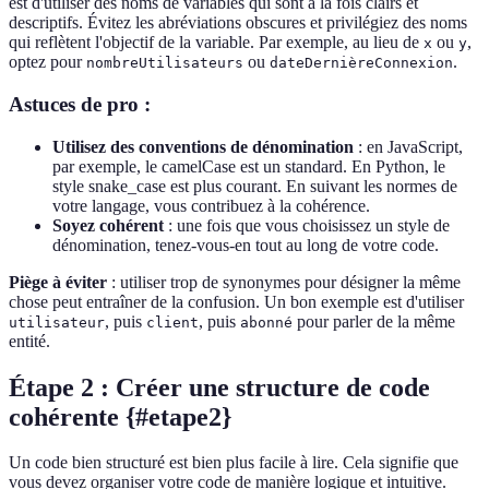
est d'utiliser des noms de variables qui sont à la fois clairs et
descriptifs. Évitez les abréviations obscures et privilégiez des noms
qui reflètent l'objectif de la variable. Par exemple, au lieu de
ou
,
x
y
optez pour
ou
.
nombreUtilisateurs
dateDernièreConnexion
Astuces de pro :
Utilisez des conventions de dénomination
: en JavaScript,
par exemple, le camelCase est un standard. En Python, le
style snake_case est plus courant. En suivant les normes de
votre langage, vous contribuez à la cohérence.
Soyez cohérent
: une fois que vous choisissez un style de
dénomination, tenez-vous-en tout au long de votre code.
Piège à éviter
: utiliser trop de synonymes pour désigner la même
chose peut entraîner de la confusion. Un bon exemple est d'utiliser
, puis
, puis
pour parler de la même
utilisateur
client
abonné
entité.
Étape 2 : Créer une structure de code
cohérente {#etape2}
Un code bien structuré est bien plus facile à lire. Cela signifie que
vous devez organiser votre code de manière logique et intuitive.