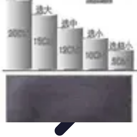
Code Simplifié
Développement Logiciel
Écriture de Code
Évaluation et
Optimisation
Amélioration du Code
Outils
Code Simplifié