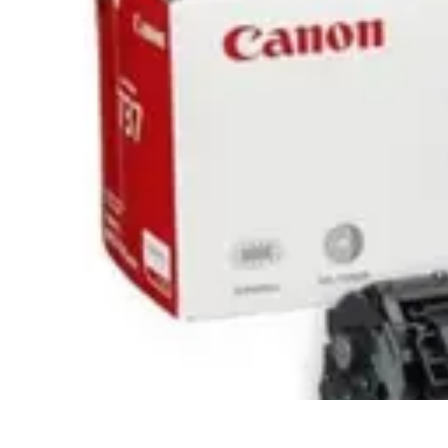
Code Simplifié
Développement Logiciel
Écriture de Code
Évaluation et Optimisation
A
Code Simplifié