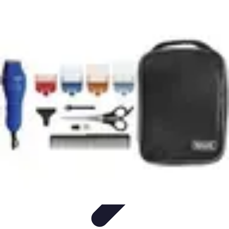
Code Simplifié
Développement Logiciel
Écriture de Code
Évaluation et
Optimisation
Amélioration du Code
Outils
Code Simplifié