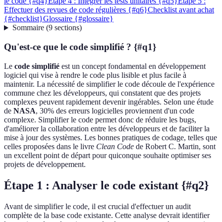
le code {#q4}
Étape 4 : Intégrer les tests unitaires {#q5}
Étape 5 :
Effectuer des revues de code régulières {#q6}
Checklist avant achat
{#checklist}
Glossaire {#glossaire}
Sommaire
(
9
sections
)
Qu'est-ce que le code simplifié ? {#q1}
Le
code simplifié
est un concept fondamental en développement
logiciel qui vise à rendre le code plus lisible et plus facile à
maintenir. La nécessité de simplifier le code découle de l'expérience
commune chez les développeurs, qui constatent que des projets
complexes peuvent rapidement devenir ingérables. Selon une étude
de
NASA
, 30% des erreurs logicielles proviennent d'un code
complexe. Simplifier le code permet donc de réduire les bugs,
d'améliorer la collaboration entre les développeurs et de faciliter la
mise à jour des systèmes. Les bonnes pratiques de codage, telles que
celles proposées dans le livre
Clean Code
de Robert C. Martin, sont
un excellent point de départ pour quiconque souhaite optimiser ses
projets de développement.
Étape 1 : Analyser le code existant {#q2}
Avant de simplifier le code, il est crucial d'effectuer un audit
complète de la base code existante. Cette analyse devrait identifier