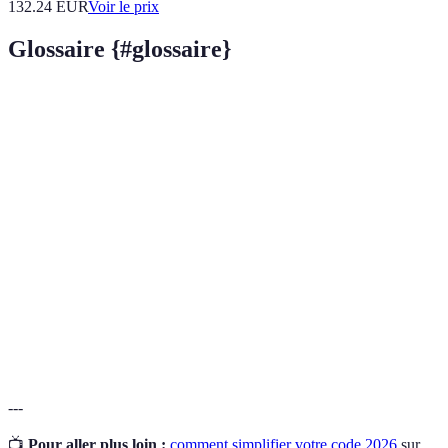
132.24
EUR
Voir le prix
Glossaire {#glossaire}
Terme
Définition
Code qui a été optimisé pour être plus lisible et
Code simplifié
facile à maintenir
Technique de décomposition d'un programme
Modularisation
en modules distincts
Tests qui vérifient individuellement chaque
Tests unitaires
unité de code pour assurer son bon
fonctionnement
---
📺
Pour aller plus loin :
comment simplifier votre code 2026
sur