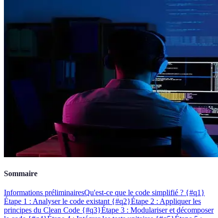
Sommaire
Informations préliminaires
Qu'est-ce que le code simplifié ? {#q1}
Étape 1 : Analyser le code existant {#q2}
Étape 2 : Appliquer les
principes du Clean Code {#q3}
Étape 3 : Modulariser et décomposer