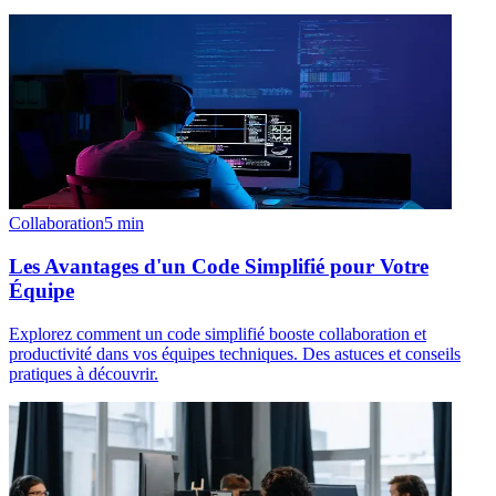
Collaboration
5
min
Les Avantages d'un Code Simplifié pour Votre
Équipe
Explorez comment un code simplifié booste collaboration et
productivité dans vos équipes techniques. Des astuces et conseils
pratiques à découvrir.