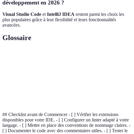
développement en 2026 ?
Visual Studio Code
et
IntelliJ IDEA
restent parmi les choix les
plus populaires grâce à leur flexibilité et leurs fonctionnalités
avancées.
Glossaire
Terme
Définition
IDE
Environnement de développement intégré.
Refactoring
Améliorer le code sans changer son comportement.
Linting
Vérification du code pour identifier les erreurs.
## Checklist avant de Commencer - [ ] Vérifier les extensions
disponibles pour votre IDE. - [ ] Configurer un linter adapté à votre
langage. - [ ] Mettre en place des conventions de nommage claires. -
[ ] Documenter le code avec des commentaires utiles. - [ ] Tester le