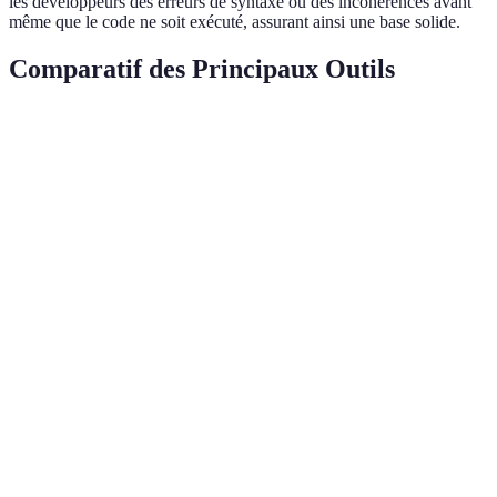
les développeurs des erreurs de syntaxe ou des incohérences avant
même que le code ne soit exécuté, assurant ainsi une base solide.
Comparatif des Principaux Outils
Critère
Visual Studio Code
IntelliJ IDEA
Sublime 
Support
+++
++
++
Langage
Extensions
+++
+++
+
Ergonomie
+
+++
++
Performance
++
++
+++