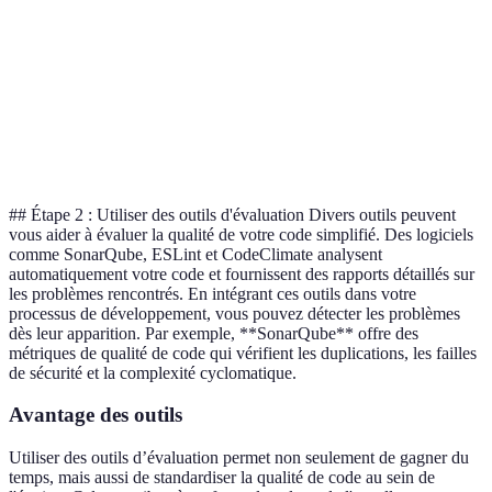
Efficacité du
Code déjà
Performance
5
code
optimisé
Protection
Vulnérabilités
Sécurité
contre les
2
détectées
vulnérabilités
## Étape 2 : Utiliser des outils d'évaluation Divers outils peuvent
vous aider à évaluer la qualité de votre code simplifié. Des logiciels
comme SonarQube, ESLint et CodeClimate analysent
automatiquement votre code et fournissent des rapports détaillés sur
les problèmes rencontrés. En intégrant ces outils dans votre
processus de développement, vous pouvez détecter les problèmes
dès leur apparition. Par exemple, **SonarQube** offre des
métriques de qualité de code qui vérifient les duplications, les failles
de sécurité et la complexité cyclomatique.
Avantage des outils
Utiliser des outils d’évaluation permet non seulement de gagner du
temps, mais aussi de standardiser la qualité de code au sein de