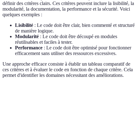
définir des critères clairs. Ces critères peuvent inclure la lisibilité, la
modularité, la documentation, la performance et la sécurité. Voici
quelques exemples :
Lisibilité
: Le code doit être clair, bien commenté et structuré
de manière logique.
Modularité
: Le code doit être découpé en modules
réutilisables et faciles à tester.
Performance
: Le code doit être optimisé pour fonctionner
efficacement sans utiliser des ressources excessives.
Une approche efficace consiste à établir un tableau comparatif de
ces critères et à évaluer le code en fonction de chaque critère. Cela
permet d'identifier les domaines nécessitant des améliorations.
Critères
Description
Score (1-5)
Remarques
Clarté et
Coûteux en
Lisibilité
3
structure
commentaires
Reutilisabilité
Bonnes
Modularité
4
et isolation
pratiques