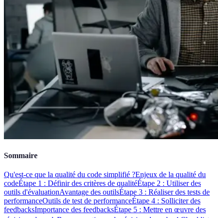
Sommaire
Qu'est-ce que la qualité du code simplifié ?
Enjeux de la qualité du
code
Étape 1 : Définir des critères de qualité
Étape 2 : Utiliser des
outils d'évaluation
Avantage des outils
Étape 3 : Réaliser des tests de
performance
Outils de test de performance
Étape 4 : Solliciter des
feedbacks
Importance des feedbacks
Étape 5 : Mettre en œuvre des