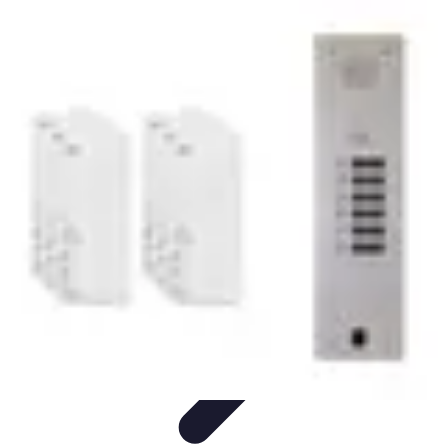
Code Simplifié
Développement Logiciel
Écriture de Code
Évaluation et
Optimisation
Amélioration du Code
Outils
Code Simplifié