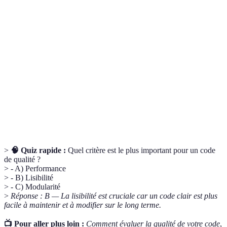
Propriété d'un système qui le décompose en
Modularité
composants indépendants, facilitant ainsi sa
maintenance.
Mesure de la clarté du code, indiquant à quel point
Lisibilité
il est facile à comprendre pour d'autres
développeurs.
Capacité d'un logiciel à traiter des informations
Performance
efficacement, tant en matière vitesse qu'en
ressource utilisée.
>
🧠 Quiz rapide :
Quel critère est le plus important pour un code
de qualité ?
> - A) Performance
> - B) Lisibilité
> - C) Modularité
>
Réponse : B — La lisibilité est cruciale car un code clair est plus
facile à maintenir et à modifier sur le long terme.
📺 Pour aller plus loin :
Comment évaluer la qualité de votre code
,