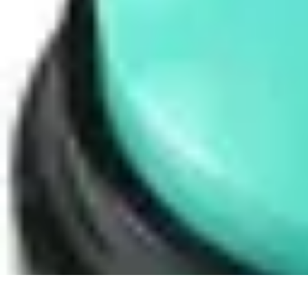
Code Simplifié
Développement Logiciel
Écriture de Code
Évaluation et Optimisation
A
Code Simplifié