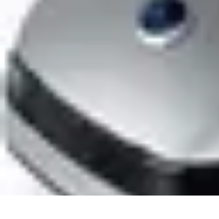
Code Simplifié
Développement Logiciel
Écriture de Code
Évaluation et Optimisation
A
Code Simplifié