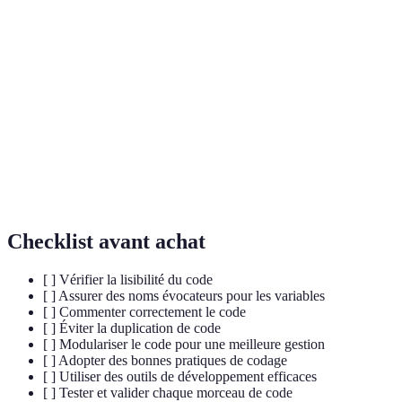
Qualité d’un code permettant sa compréhension
Lisibilité
rapide et facile.
Pratique consistant à diviser le programme en
Modularisation
modules fonctionnels.
DRY (Don't
Principe de développement qui encourage
Repeat
l'élimination de la redondance dans le code.
Yourself)
Checklist avant achat
[ ] Vérifier la lisibilité du code
[ ] Assurer des noms évocateurs pour les variables
[ ] Commenter correctement le code
[ ] Éviter la duplication de code
[ ] Modulariser le code pour une meilleure gestion
[ ] Adopter des bonnes pratiques de codage
[ ] Utiliser des outils de développement efficaces
[ ] Tester et valider chaque morceau de code