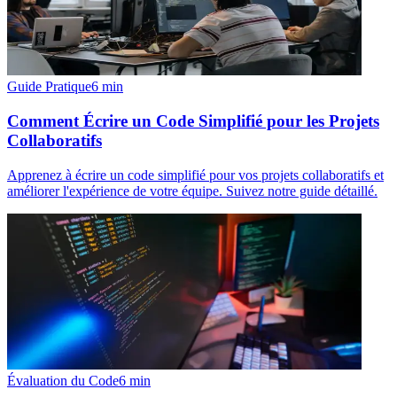
Guide Pratique
6
min
Comment Écrire un Code Simplifié pour les Projets
Collaboratifs
Apprenez à écrire un code simplifié pour vos projets collaboratifs et
améliorer l'expérience de votre équipe. Suivez notre guide détaillé.
Évaluation du Code
6
min