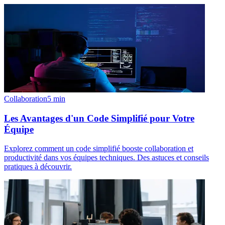
Collaboration
5
min
Les Avantages d'un Code Simplifié pour Votre
Équipe
Explorez comment un code simplifié booste collaboration et
productivité dans vos équipes techniques. Des astuces et conseils
pratiques à découvrir.