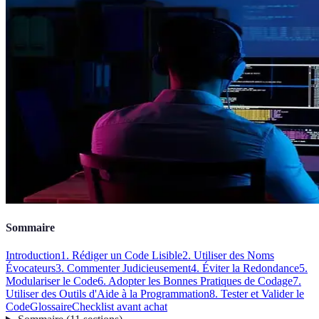
Sommaire
Introduction
1. Rédiger un Code Lisible
2. Utiliser des Noms
Évocateurs
3. Commenter Judicieusement
4. Éviter la Redondance
5.
Modulariser le Code
6. Adopter les Bonnes Pratiques de Codage
7.
Utiliser des Outils d'Aide à la Programmation
8. Tester et Valider le
Code
Glossaire
Checklist avant achat