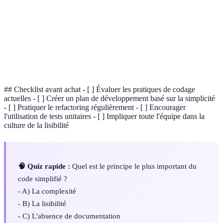
Refactoring
en améliorer la lisibilité et la maintenance sans
modifier son comportement extérieur.
Outil utilisé pour analyser le code et signaler les
Linter
erreurs potentielles ou les violations des
conventions de codage.
## Checklist avant achat - [ ] Évaluer les pratiques de codage
actuelles - [ ] Créer un plan de développement basé sur la simplicité
- [ ] Pratiquer le refactoring régulièrement - [ ] Encourager
l'utilisation de tests unitaires - [ ] Impliquer toute l'équipe dans la
culture de la lisibilité
🧠 Quiz rapide :
Quel est le principe le plus important du
code simplifié ?
- A) La complexité
- B) La lisibilité
- C) L'absence de documentation