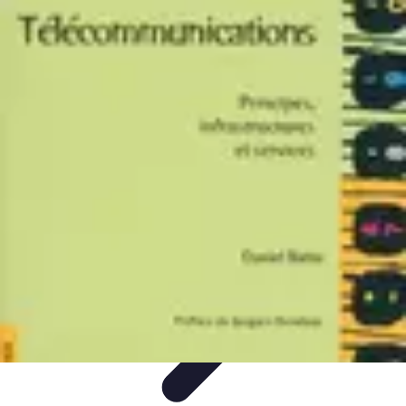
Code Simplifié
Développement Logiciel
Écriture de Code
Évaluation et
Optimisation
Amélioration du Code
Outils
Code Simplifié