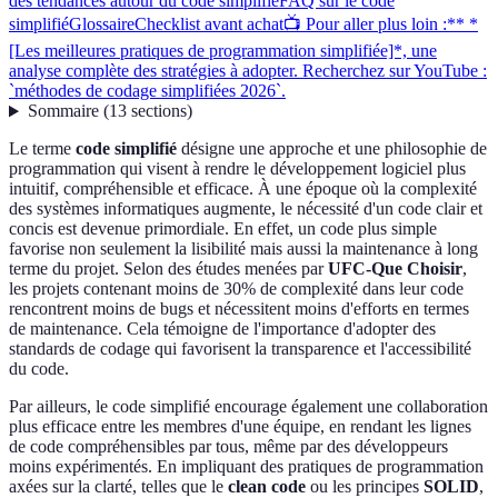
des tendances autour du code simplifié
FAQ sur le code
simplifié
Glossaire
Checklist avant achat
📺 Pour aller plus loin :** *
[Les meilleures pratiques de programmation simplifiée]*, une
analyse complète des stratégies à adopter. Recherchez sur YouTube :
`méthodes de codage simplifiées 2026`.
Sommaire
(
13
sections
)
Le terme
code simplifié
désigne une approche et une philosophie de
programmation qui visent à rendre le développement logiciel plus
intuitif, compréhensible et efficace. À une époque où la complexité
des systèmes informatiques augmente, le nécessité d'un code clair et
concis est devenue primordiale. En effet, un code plus simple
favorise non seulement la lisibilité mais aussi la maintenance à long
terme du projet. Selon des études menées par
UFC-Que Choisir
,
les projets contenant moins de 30% de complexité dans leur code
rencontrent moins de bugs et nécessitent moins d'efforts en termes
de maintenance. Cela témoigne de l'importance d'adopter des
standards de codage qui favorisent la transparence et l'accessibilité
du code.
Par ailleurs, le code simplifié encourage également une collaboration
plus efficace entre les membres d'une équipe, en rendant les lignes
de code compréhensibles par tous, même par des développeurs
moins expérimentés. En impliquant des pratiques de programmation
axées sur la clarté, telles que le
clean code
ou les principes
SOLID
,