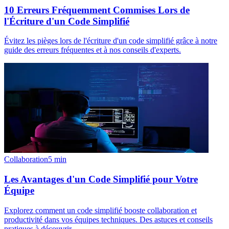
10 Erreurs Fréquemment Commises Lors de
l'Écriture d'un Code Simplifié
Évitez les pièges lors de l'écriture d'un code simplifié grâce à notre
guide des erreurs fréquentes et à nos conseils d'experts.
Collaboration
5
min
Les Avantages d'un Code Simplifié pour Votre
Équipe
Explorez comment un code simplifié booste collaboration et
productivité dans vos équipes techniques. Des astuces et conseils
pratiques à découvrir.