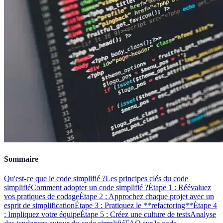
Sommaire
Qu'est-ce que le code simplifié ?
Les principes clés du code
simplifié
Comment adopter un code simplifié ?
Étape 1 : Réévaluez
vos pratiques de codage
Étape 2 : Approchez chaque projet avec un
esprit de simplification
Étape 3 : Pratiquez le **refactoring**
Étape 4
: Impliquez votre équipe
Étape 5 : Créez une culture de tests
Analyse