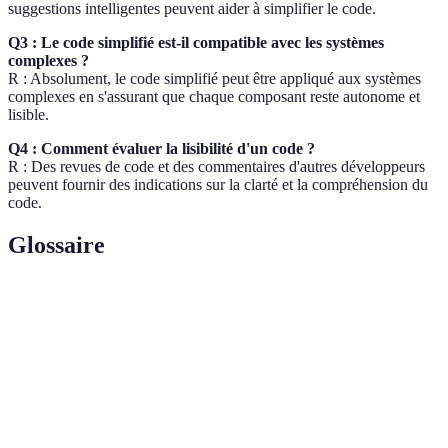
suggestions intelligentes peuvent aider à simplifier le code.
Q3 : Le code simplifié est-il compatible avec les systèmes
complexes ?
R : Absolument, le code simplifié peut être appliqué aux systèmes
complexes en s'assurant que chaque composant reste autonome et
lisible.
Q4 : Comment évaluer la lisibilité d'un code ?
R : Des revues de code et des commentaires d'autres développeurs
peuvent fournir des indications sur la clarté et la compréhension du
code.
Glossaire
Terme
Définition
Principe selon lequel le code est divisé en modules
Modularité
ou fonctions distincts, chacun ayant une
responsabilité unique.
Processus de restructuration d'un code existant pour