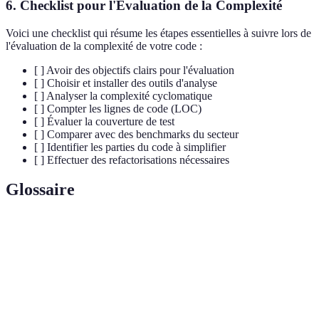
6. Checklist pour l'Évaluation de la Complexité
Voici une checklist qui résume les étapes essentielles à suivre lors de
l'évaluation de la complexité de votre code :
[ ] Avoir des objectifs clairs pour l'évaluation
[ ] Choisir et installer des outils d'analyse
[ ] Analyser la complexité cyclomatique
[ ] Compter les lignes de code (LOC)
[ ] Évaluer la couverture de test
[ ] Comparer avec des benchmarks du secteur
[ ] Identifier les parties du code à simplifier
[ ] Effectuer des refactorisations nécessaires
Glossaire
Terme
Définition
Complexité
Indicateur de la complexité d'un code basé sur
Cyclomatique
les chemins indépendants.
Processus de restructuration du code sans