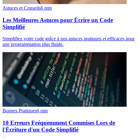
Astuces et Conseils
6
min
Les Meilleures Astuces pour Écrire un Code
Simplifié
Simplifiez votre code grâce à nos astuces pratiques et efficaces pour
une programmation plus fluide.
Bonnes Pratiques
6
min
10 Erreurs Fréquemment Commises Lors de
l'Écriture d'un Code Simplifié