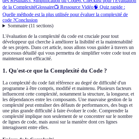
des Résultats
5. Simplification du Code
6. Checklist pour l'Évaluation
de la Complexité
Glossaire
📺 Ressource Vidéo
🧠 Quiz rapide :
Quelle méthode est la plus utilisée pour évaluer la complexité de
code ?
Conclusion
Sommaire
(
11
sections
)
L'évaluation de la complexité du code est cruciale pour tout
développeur qui cherche à améliorer la lisibilité et la maintenabilité
de ses projets. Dans cet article, nous allons vous guider à travers un
processus détaillé qui vous permettra de simplifier votre code tout en
maintenant son efficacité.
1. Qu'est-ce que la Complexité du Code ?
La complexité du code fait référence au degré de difficulté d'un
programme à être compris, modifié et maintenu. Plusieurs facteurs
influencent cette complexité, notamment la structure, la longueur, et
les dépendances entre les composants. Une mauvaise gestion de la
complexité peut entraîner des défauts de performances, des bugs et
une plus grande difficulté à faire évoluer le code. Comprendre la
complexité implique non seulement de se concentrer sur le nombre
de lignes de code, mais aussi sur la manière dont ces lignes
interagissent entre elles.