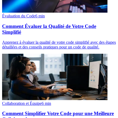
Évaluation du Code
6
min
Comment Évaluer la Qualité de Votre Code
Simplifié
Apprenez à évaluer la qualité de votre code simplifié avec des étapes
détaillées et des conseils pratiques pour un code de qualité.
Collaboration et Équipe
6
min
Comment Simplifier Votre Code pour une Meilleure