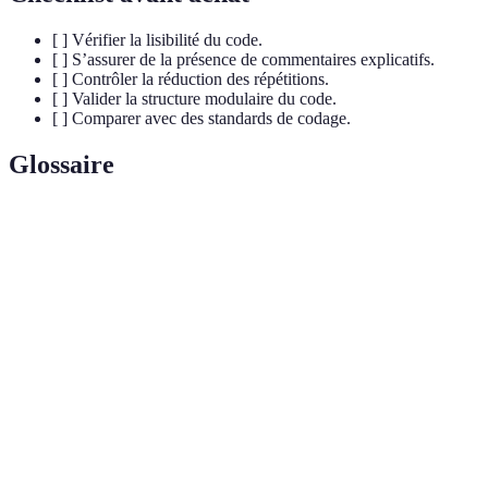
[ ] Vérifier la lisibilité du code.
[ ] S’assurer de la présence de commentaires explicatifs.
[ ] Contrôler la réduction des répétitions.
[ ] Valider la structure modulaire du code.
[ ] Comparer avec des standards de codage.
Glossaire
Terme
Définition
Un code qui garantit une meilleure lisibilité
Code simplifié
et maintenabilité.
DRY (Don't
Principe de programmation qui vise à éviter
Repeat Yourself)
la répétition de code.
Concept de séparation du code en unités
Modularité
autonomes et réutilisables.