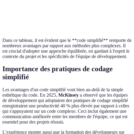
Meilleure
Plus de temps
Programmation
Idéal p
structure du
de
orientée objet
réutili
code
développement
Dans ce tableau, il est évident que le **code simplifié** remporte de
nombreux avantages par rapport aux méthodes plus complexes. Il
est crucial d'adopter une approche équilibrée, en gardant à l'esprit le
contexte du projet et les spécificités de l'équipe de développement.
Importance des pratiques de codage
simplifié
Les avantages d'un code simplifié vont bien au-delà de la simple
esthétique du code. En 2025,
McKinsey
a observé que les équipes
de développement qui adoptaient des pratiques de codage simplifié
enregistraient une productivité 40 % plus élevée par rapport à celles
qui s'appuyaient sur un code complexe. Ceci inclut également une
communication améliorée entre les membres de l'équipe, ce qui est
essentiel pour des projets réussis.
L’expérience montre aussi que la formation des développeurs sur