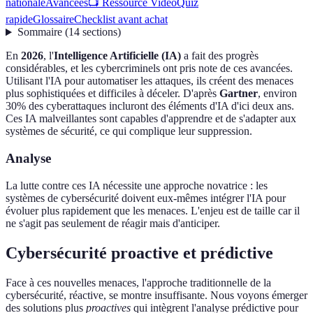
nationale
Avancées
📺 Ressource Vidéo
Quiz
rapide
Glossaire
Checklist avant achat
Sommaire
(
14
sections
)
En
2026
, l'
Intelligence Artificielle (IA)
a fait des progrès
considérables, et les cybercriminels ont pris note de ces avancées.
Utilisant l'IA pour automatiser les attaques, ils créent des menaces
plus sophistiquées et difficiles à déceler. D'après
Gartner
, environ
30% des cyberattaques incluront des éléments d'IA d'ici deux ans.
Ces IA malveillantes sont capables d'apprendre et de s'adapter aux
systèmes de sécurité, ce qui complique leur suppression.
Analyse
La lutte contre ces IA nécessite une approche novatrice : les
systèmes de cybersécurité doivent eux-mêmes intégrer l'IA pour
évoluer plus rapidement que les menaces. L'enjeu est de taille car il
ne s'agit pas seulement de réagir mais d'anticiper.
Cybersécurité proactive et prédictive
Face à ces nouvelles menaces, l'approche traditionnelle de la
cybersécurité, réactive, se montre insuffisante. Nous voyons émerger
des solutions plus
proactives
qui intègrent l'analyse prédictive pour