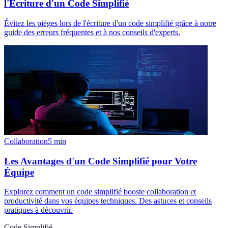
l'Écriture d'un Code Simplifié
Évitez les pièges lors de l'écriture d'un code simplifié grâce à notre
guide des erreurs fréquentes et à nos conseils d'experts.
Collaboration
5
min
Les Avantages d'un Code Simplifié pour Votre
Équipe
Explorez comment un code simplifié booste collaboration et
productivité dans vos équipes techniques. Des astuces et conseils
pratiques à découvrir.
Code Simplifié