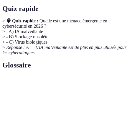
Quiz rapide
>
🧠 Quiz rapide :
Quelle est une menace émergente en
cybersécurité en 2026 ?
> - A) IA malveillante
> - B) Stockage obsolète
> - C) Virus biologiques
>
Réponse : A — L'IA malveillante est de plus en plus utilisée pour
les cyberattaques.
Glossaire
Terme
Définition
IA
Intelligence artificielle utilisée à des fins
malveillante
destructrices ou illégales.
Analyse
Outil qui utilise des données statistiques pour
Prédictive
anticiper des événements futurs.