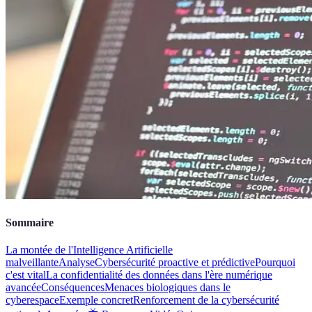
Sommaire
La montée de l'Intelligence Artificielle
malveillante
Analyse
Cybersécurité proactive et prédictive
Pourquoi
c'est vital
La confidentialité des données dans l'ère numérique
avancée
Conséquences
Menaces biologiques dans le
cyberespace
Exemple concret
Renforcement de la cybersécurité