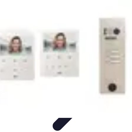
Code Simplifié
Développement Logiciel
Écriture de Code
Évaluation et
Optimisation
Amélioration du Code
Outils
Code Simplifié