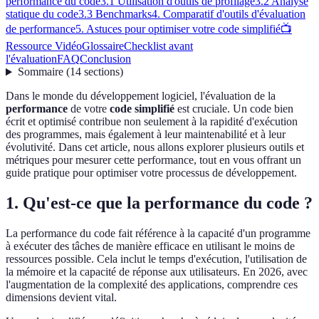
performance du code
3.1 Utilisation d'outils de profilage
3.2 Analyse
statique du code
3.3 Benchmarks
4. Comparatif d'outils d'évaluation
de performance
5. Astuces pour optimiser votre code simplifié
📺
Ressource Vidéo
Glossaire
Checklist avant
l'évaluation
FAQ
Conclusion
Sommaire
(
14
sections
)
Dans le monde du développement logiciel, l'évaluation de la
performance
de votre
code simplifié
est cruciale. Un code bien
écrit et optimisé contribue non seulement à la rapidité d'exécution
des programmes, mais également à leur maintenabilité et à leur
évolutivité. Dans cet article, nous allons explorer plusieurs outils et
métriques pour mesurer cette performance, tout en vous offrant un
guide pratique pour optimiser votre processus de développement.
1. Qu'est-ce que la performance du code ?
La performance du code fait référence à la capacité d'un programme
à exécuter des tâches de manière efficace en utilisant le moins de
ressources possible. Cela inclut le temps d'exécution, l'utilisation de
la mémoire et la capacité de réponse aux utilisateurs. En 2026, avec
l'augmentation de la complexité des applications, comprendre ces
dimensions devient vital.