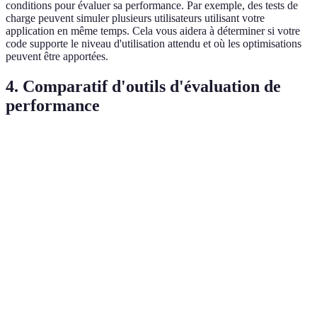
conditions pour évaluer sa performance. Par exemple, des tests de
charge peuvent simuler plusieurs utilisateurs utilisant votre
application en même temps. Cela vous aidera à déterminer si votre
code supporte le niveau d'utilisation attendu et où les optimisations
peuvent être apportées.
4. Comparatif d'outils d'évaluation de
performance
Outil
Type de test
Prix
Note utilisateur
JProfiler
Profilage
Payant
4.7/5
VisualVM
Profilage
Gratuit
4.5/5
Analyse
SonarQube
Gratuit/Payant
4.6/5
statique
Profilage
Valgrind
Gratuit
4.4/5
mémoire