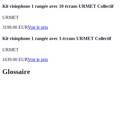
Kit visiophone 1 rangée avec 10 écrans URMET Collectif
URMET
3199.00
EUR
Voir le prix
Kit visiophone 1 rangée avec 3 écrans URMET Collectif
URMET
1639.00
EUR
Voir le prix
Glossaire
Terme
Définition
Action d’analyser les performances d’un
Profilage
programme pour découvrir diverses métriques.
Analyse
Méthodologie consistant à analyser le code sans
statique
l'exécuter pour identifier des erreurs.