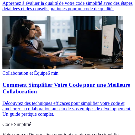
Apprenez à évaluer la qualité de votre code simplifié avec des étapes
détaillées et des conseils pratiques pour un code de qualité.
Collaboration et Équipe
6
min
Comment Simplifier Votre Code pour une Meilleure
Collaboration
Découvrez des techniques efficaces pour simplifier votre code et
améliorer la collaboration au sein de vos équipes de développement.
Un guide pratique complet.
Code Simplifié
Votre source d'information pour tout savoir sur
code simplifie
.