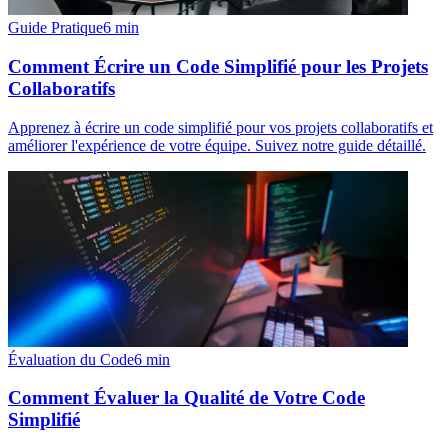
Guide Pratique
6
min
Comment Écrire un Code Simplifié pour les Projets
Collaboratifs
Apprenez à écrire un code simplifié pour vos projets collaboratifs et
améliorer l'expérience de votre équipe. Suivez notre guide détaillé.
Évaluation du Code
6
min
Comment Évaluer la Qualité de Votre Code
Simplifié