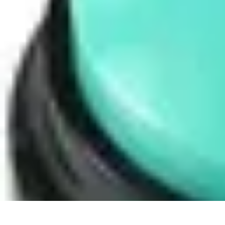
Code Simplifié
Développement Logiciel
Écriture de Code
Évaluation et Optimisation
A
Code Simplifié