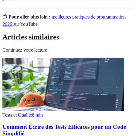
📺
Pour aller plus loin :
meilleures pratiques de programmation
2026
sur YouTube
Articles similaires
Continuez votre lecture
Tests et Qualité
6
min
Comment Écrire des Tests Efficaces pour un Code
Simplifié