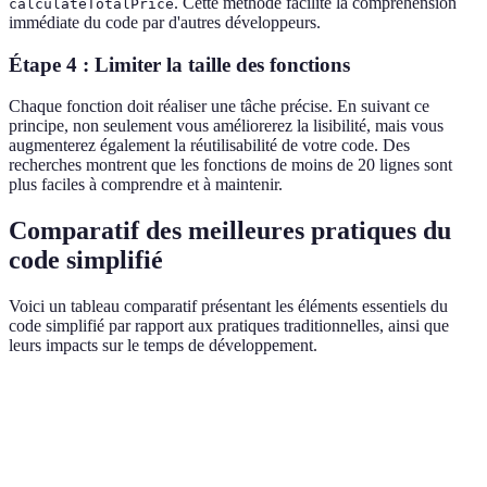
. Cette méthode facilité la compréhension
calculateTotalPrice
immédiate du code par d'autres développeurs.
Étape 4 : Limiter la taille des fonctions
Chaque fonction doit réaliser une tâche précise. En suivant ce
principe, non seulement vous améliorerez la lisibilité, mais vous
augmenterez également la réutilisabilité de votre code. Des
recherches montrent que les fonctions de moins de 20 lignes sont
plus faciles à comprendre et à maintenir.
Comparatif des meilleures pratiques du
code simplifié
Voici un tableau comparatif présentant les éléments essentiels du
code simplifié par rapport aux pratiques traditionnelles, ainsi que
leurs impacts sur le temps de développement.
Critère
Code simplifié
Pratiques traditionnelles
Ve
Fa
Lisibilité
Élevée
Moyenne
c