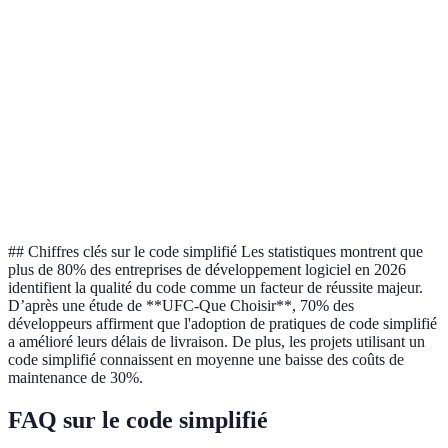
Ré
Maintenance
Facile
Difficile
er
Op
Réutilisabilité
Haute
Basse
d
Temps de
É
Court
Long
mise à jour
t
## Chiffres clés sur le code simplifié Les statistiques montrent que
plus de 80% des entreprises de développement logiciel en 2026
identifient la qualité du code comme un facteur de réussite majeur.
D’après une étude de **UFC-Que Choisir**, 70% des
développeurs affirment que l'adoption de pratiques de code simplifié
a amélioré leurs délais de livraison. De plus, les projets utilisant un
code simplifié connaissent en moyenne une baisse des coûts de
maintenance de 30%.
FAQ sur le code simplifié