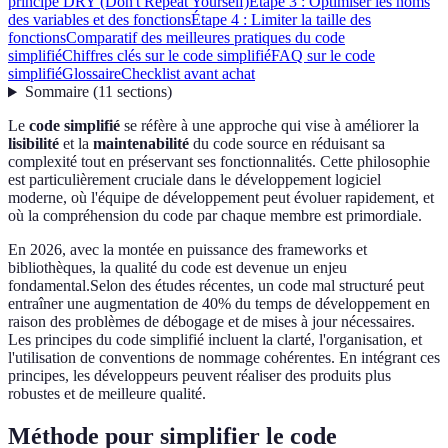
principe DRY (Don't Repeat Yourself)
Étape 3 : Optimiser les noms
des variables et des fonctions
Étape 4 : Limiter la taille des
fonctions
Comparatif des meilleures pratiques du code
simplifié
Chiffres clés sur le code simplifié
FAQ sur le code
simplifié
Glossaire
Checklist avant achat
Sommaire
(
11
sections
)
Le
code simplifié
se réfère à une approche qui vise à améliorer la
lisibilité
et la
maintenabilité
du code source en réduisant sa
complexité tout en préservant ses fonctionnalités. Cette philosophie
est particulièrement cruciale dans le développement logiciel
moderne, où l'équipe de développement peut évoluer rapidement, et
où la compréhension du code par chaque membre est primordiale.
En 2026, avec la montée en puissance des frameworks et
bibliothèques, la qualité du code est devenue un enjeu
fondamental.Selon des études récentes, un code mal structuré peut
entraîner une augmentation de 40% du temps de développement en
raison des problèmes de débogage et de mises à jour nécessaires.
Les principes du code simplifié incluent la clarté, l'organisation, et
l'utilisation de conventions de nommage cohérentes. En intégrant ces
principes, les développeurs peuvent réaliser des produits plus
robustes et de meilleure qualité.
Méthode pour simplifier le code