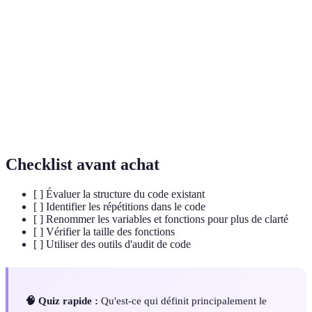
LISIBLE
d'autres développeurs.
Le processus de restructuration du code existant
Refactoring
sans changer son comportement externe.
Acronyme de "Don't Repeat Yourself" ; stratégie de
DRY
programmation visant à réduire la répétition des
codes.
Checklist avant achat
[ ] Évaluer la structure du code existant
[ ] Identifier les répétitions dans le code
[ ] Renommer les variables et fonctions pour plus de clarté
[ ] Vérifier la taille des fonctions
[ ] Utiliser des outils d'audit de code
🧠 Quiz rapide :
Qu'est-ce qui définit principalement le