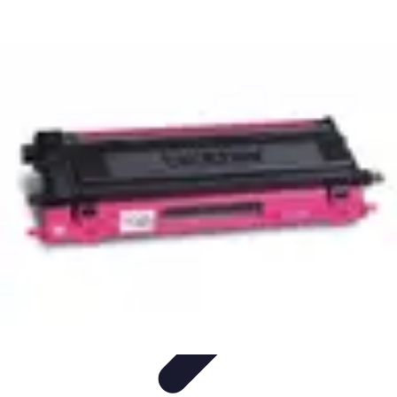
Code Simplifié
Développement Logiciel
Écriture de Code
Évaluation et
Optimisation
Amélioration du Code
Outils
Code Simplifié