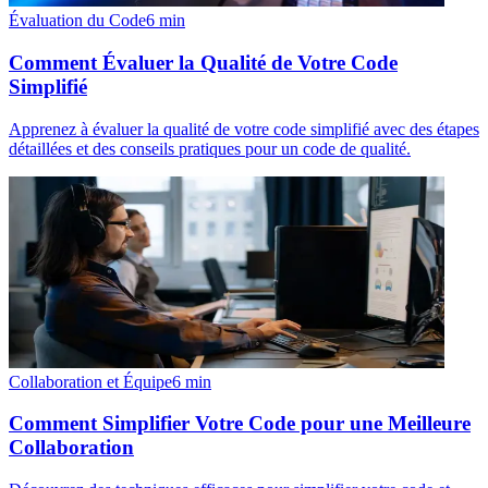
Évaluation du Code
6
min
Comment Évaluer la Qualité de Votre Code
Simplifié
Apprenez à évaluer la qualité de votre code simplifié avec des étapes
détaillées et des conseils pratiques pour un code de qualité.
Collaboration et Équipe
6
min
Comment Simplifier Votre Code pour une Meilleure
Collaboration