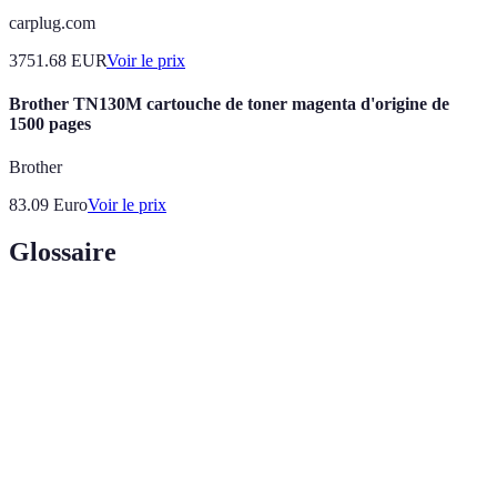
carplug.com
3751.68
EUR
Voir le prix
Brother TN130M cartouche de toner magenta d'origine de
1500 pages
Brother
83.09
Euro
Voir le prix
Glossaire
Terme
Définition
Complexité
Nombre de chemins indépendants dans un code.
cyclomatique
Processus de restructuration du code sans
Refactoring
changer son comportement externe.