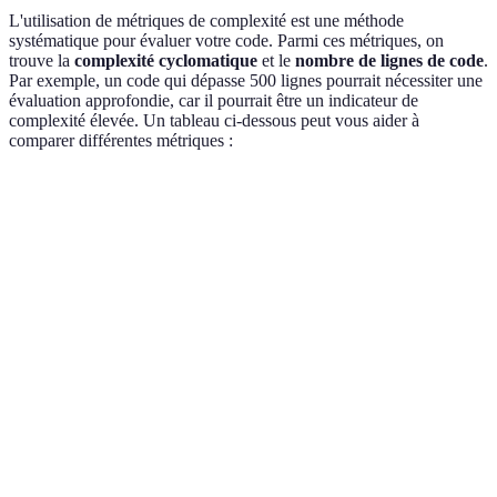
L'utilisation de métriques de complexité est une méthode
systématique pour évaluer votre code. Parmi ces métriques, on
trouve la
complexité cyclomatique
et le
nombre de lignes de code
.
Par exemple, un code qui dépasse 500 lignes pourrait nécessiter une
évaluation approfondie, car il pourrait être un indicateur de
complexité élevée. Un tableau ci-dessous peut vous aider à
comparer différentes métriques :
Métrique
Description
Problème éventuel
Solution s
Nombre de
Complexité
Simplifiez l
chemins
Difficulté de test
cyclomatique
chemins
indépendants
Total des
Lignes de
lignes de
Mauvaise lisibilité
Refactorez 
code
code
Couverture
Pourcentage
Non-validation de
Augmentez 
des tests
de code testé
la robustesse
tests