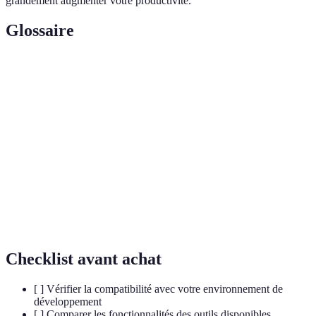
grandement augmenter votre productivité.
Glossaire
Terme
Définition
Outil qui analyse le code pour détecter des erreurs et des
Linter
problèmes de style.
Environnement de développement intégré, une
IDE
application qui fournit des outils pour coder.
Version
Système qui enregistre les modifications du code afin de
Control
pouvoir revenir à des versions précédentes.
Checklist avant achat
[ ] Vérifier la compatibilité avec votre environnement de
développement
[ ] Comparer les fonctionnalités des outils disponibles