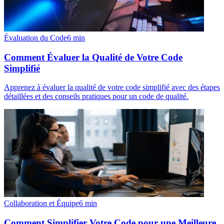
Évaluation du Code
6
min
Comment Évaluer la Qualité de Votre Code
Simplifié
Apprenez à évaluer la qualité de votre code simplifié avec des étapes
détaillées et des conseils pratiques pour un code de qualité.
Collaboration et Équipe
6
min
Comment Simplifier Votre Code pour une Meilleure