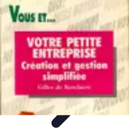
Code Simplifié
Développement Logiciel
Écriture de Code
Évaluation et
Optimisation
Amélioration du Code
Outils
Code Simplifié