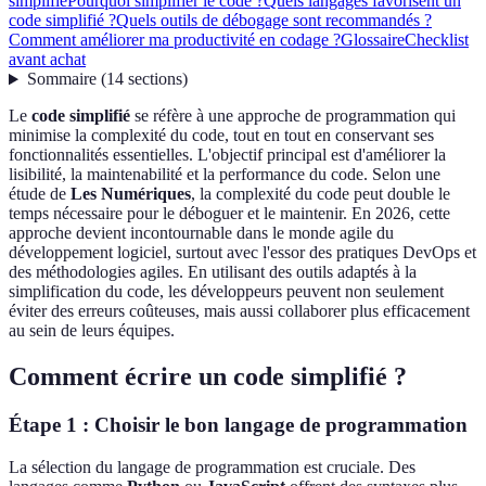
simplifié
Pourquoi simplifier le code ?
Quels langages favorisent un
code simplifié ?
Quels outils de débogage sont recommandés ?
Comment améliorer ma productivité en codage ?
Glossaire
Checklist
avant achat
Sommaire
(
14
sections
)
Le
code simplifié
se réfère à une approche de programmation qui
minimise la complexité du code, tout en tout en conservant ses
fonctionnalités essentielles. L'objectif principal est d'améliorer la
lisibilité, la maintenabilité et la performance du code. Selon une
étude de
Les Numériques
, la complexité du code peut double le
temps nécessaire pour le déboguer et le maintenir. En 2026, cette
approche devient incontournable dans le monde agile du
développement logiciel, surtout avec l'essor des pratiques DevOps et
des méthodologies agiles. En utilisant des outils adaptés à la
simplification du code, les développeurs peuvent non seulement
éviter des erreurs coûteuses, mais aussi collaborer plus efficacement
au sein de leurs équipes.
Comment écrire un code simplifié ?
Étape 1 : Choisir le bon langage de programmation
La sélection du langage de programmation est cruciale. Des