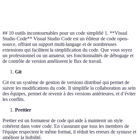
Plus
Éditeur de texte open
Collaboration
Atom
de 
source
en temps réel
fich
## 10 outils incontournables pour un code simplifié 1. **Visual
Studio Code** Visual Studio Code est un éditeur de code open-
source, offrant un support multi-langage et de nombreuses
extensions qui facilitent la simplification du code. Que vous soyez
un professionnel ou un amateur, ses fonctionnalités de débogage et
de contrôle de version améliorent le flux de travail.
Git
Git est un système de gestion de versions distribué qui permet de
suivre les modifications du code. Il simplifie la collaboration au sein
des équipes, permet de revenir à des versions antérieures, et d’éviter
les conflits.
Prettier
Prettier est un formateur de code qui aide à maintenir un style
cohérent dans votre code. En s'assurant que tous les membres de
l'équipe respectent le même format, il réduit les erreurs de syntaxe et
améliore la lisibilité.