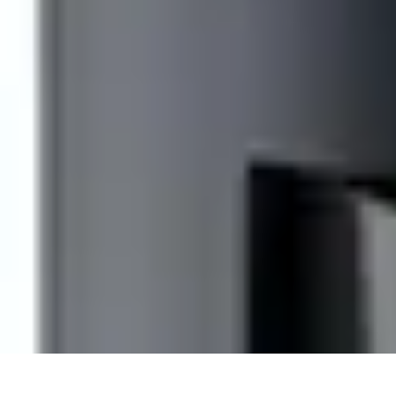
Code Simplifié
Développement Logiciel
Écriture de Code
Évaluation et Optimisation
A
Code Simplifié