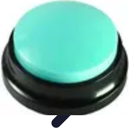
Code Simplifié
Développement Logiciel
Écriture de Code
Évaluation et
Optimisation
Amélioration du Code
Outils
Code Simplifié