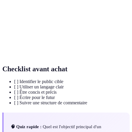
Ensemble des fichiers écrits expliquant le
Documentation
fonctionnement d’une application, souvent
incontournable dans les projets complexes.
Facilité avec laquelle un texte peut être lu et
Lisibilité
compris, particulièrement important dans le
contexte de code informatique.
Checklist avant achat
[ ] Identifier le public cible
[ ] Utiliser un langage clair
[ ] Être concis et précis
[ ] Écrire pour le futur
[ ] Suivre une structure de commentaire
🧠 Quiz rapide :
Quel est l'objectif principal d'un