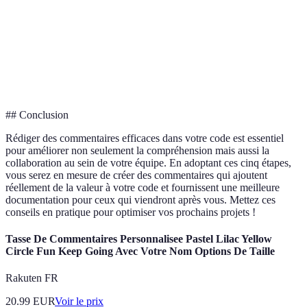
Précision
"C'est important"
en utilisant une méthode
optimisée"
"@param x : premier
Structure
"Fait le calcul"
nombre, @return : somme"
## Conclusion
Rédiger des commentaires efficaces dans votre code est essentiel
pour améliorer non seulement la compréhension mais aussi la
collaboration au sein de votre équipe. En adoptant ces cinq étapes,
vous serez en mesure de créer des commentaires qui ajoutent
réellement de la valeur à votre code et fournissent une meilleure
documentation pour ceux qui viendront après vous. Mettez ces
conseils en pratique pour optimiser vos prochains projets !
Tasse De Commentaires Personnalisee Pastel Lilac Yellow
Circle Fun Keep Going Avec Votre Nom Options De Taille
Rakuten FR
20.99
EUR
Voir le prix