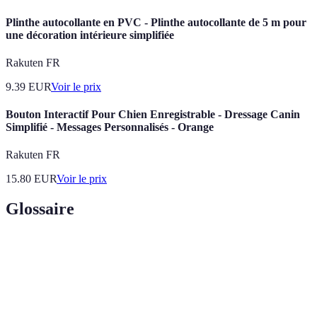
Plinthe autocollante en PVC - Plinthe autocollante de 5 m pour
une décoration intérieure simplifiée
Rakuten FR
9.39
EUR
Voir le prix
Bouton Interactif Pour Chien Enregistrable - Dressage Canin
Simplifié - Messages Personnalisés - Orange
Rakuten FR
15.80
EUR
Voir le prix
Glossaire
Terme
Définition
Type de commentaire formel principalement
Commentaire
utilisé dans les langages basés sur XML, comme
XML
Java.