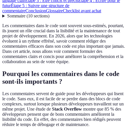
langage clair
Étape 3 : Être concis et précis
Étape 4 : Écrire pour le
futur
Étape 5 : Suivre une structure de
commentaire
Conclusion
Glossaire
Checklist avant achat
Sommaire
(
10
sections
)
Les commentaires dans le code sont souvent sous-estimés, pourtant,
ils jouent un rôle crucial dans la lisibilité et la maintenance de tout
projet de développement. En 2026, alors que les technologies
évoluent à un rythme effréné, savoir comment rédiger des
commentaires efficaces dans son code est plus important que jamais.
Dans cet article, nous allons voir comment formuler des
commentaires clairs et concis pour améliorer la compréhension et la
collaboration au sein de votre équipe.
Pourquoi les commentaires dans le code
sont-ils importants ?
Les commentaires servent de guide pour les développeurs qui lisent
le code. Sans eux, il est facile de se perdre dans des blocs de code
complexes, surtout lorsque plusieurs développeurs travaillent sur un
même projet. Une étude de
Stack Overflow
montre que 85 % des
développeurs pensent que de bons commentaires améliorent la
lisibilité du code. En effet, des commentaires bien rédigés peuvent
réduire le temps de débogage et de maintenance.