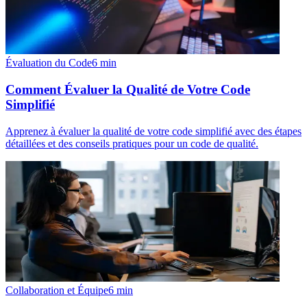
Évaluation du Code
6
min
Comment Évaluer la Qualité de Votre Code
Simplifié
Apprenez à évaluer la qualité de votre code simplifié avec des étapes
détaillées et des conseils pratiques pour un code de qualité.
Collaboration et Équipe
6
min