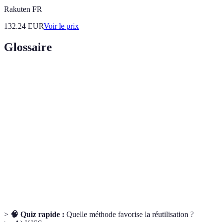
Rakuten FR
132.24
EUR
Voir le prix
Glossaire
Terme
Définition
Code
Pratiques qui rendent le code plus lisible et
Simplifié
accessible.
"Don't Repeat Yourself" ; méthode de réutilisation
DRY
du code.
"Keep It Simple, Stupid" ; philosophie favorisant la
KISS
simplicité.
>
🧠 Quiz rapide :
Quelle méthode favorise la réutilisation ?