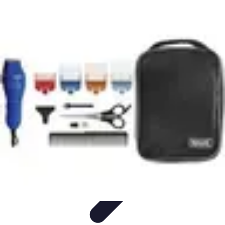
Code Simplifié
Développement Logiciel
Écriture de Code
Évaluation et
Optimisation
Amélioration du Code
Outils
Code Simplifié