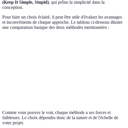
(Keep It Simple, Stupid)
, qui prône la simplicité dans la
conception.
Pour faire un choix éclairé, il peut être utile d'évaluer les avantages
et inconvénients de chaque approche. Le tableau ci-dessous illustre
une comparaison basique des deux méthodes mentionnées :
Critère
DRY
KISS
Lisibilité
Moyenne
Élevée
Complexité de mise en œuvre
Élevée
Faible
Réutilisation du code
Élevée
Moyenne
Maintenance
Difficile
Facile
Comme vous pouvez le voir, chaque méthode a ses forces et
faiblesses. Le choix dépendra donc de la nature et de l'échelle de
votre projet.