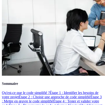
Sommaire
Qu'est-ce que le code simplifié ?
Étape 1 : Identifier les besoins de
votre projet
Étape 2 : Choisir une approche de code simplifié
Étape 3
: Mettre en œuvre le code simplifié
Étape 4 : Tester et valider votre