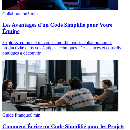
Collaboration
5
min
Les Avantages d'un Code Simplifié pour Votre
Équipe
Explorez comment un code simplifié booste collaboration et
productivité dans vos équipes techniques. Des astuces et conseils
pratiques à découvrir.
Guide Pratique
6
min
Comment Écrire un Code Simplifié pour les Projets