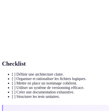
Architecture
Une architecture qui divise un projet en modules
Modulaire
distincts et indépendants.
Système de
Outils et processus utilisées pour gérer les
Versionning
différentes versions de fichiers.
Tests
Tests qui vérifient le fonctionnement spécifique
Unitaires
de chaque composant du code.
Checklist
[ ] Définir une architecture claire.
[ ] Organiser et rationaliser les fichiers logiques.
[ ] Mettre en place un nommage cohérent.
[ ] Utiliser un système de versionning efficace.
[ ] Créer une documentation exhaustive.
[ ] Structurer les tests unitaires.