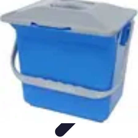
Code Simplifié
Développement Logiciel
Écriture de Code
Évaluation et
Optimisation
Amélioration du Code
Outils
Code Simplifié