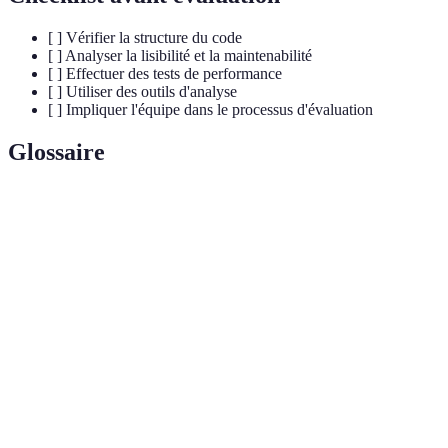
[ ] Vérifier la structure du code
[ ] Analyser la lisibilité et la maintenabilité
[ ] Effectuer des tests de performance
[ ] Utiliser des outils d'analyse
[ ] Impliquer l'équipe dans le processus d'évaluation
Glossaire
Terme
Définition
Code
Techniques pour rendre le code plus lisible et
Simplifié
maintenable.
Processus de mesure des performances d'un
Benchmarking
système.
Testing
Test de parties individuelles du code pour
Unitaires
s'assurer qu'elles fonctionnent correctement.