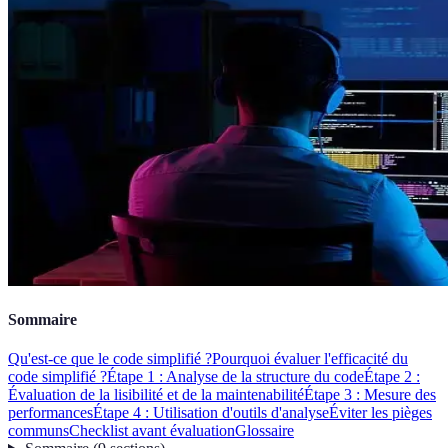
Sommaire
Qu'est-ce que le code simplifié ?
Pourquoi évaluer l'efficacité du
code simplifié ?
Étape 1 : Analyse de la structure du code
Étape 2 :
Évaluation de la lisibilité et de la maintenabilité
Étape 3 : Mesure des
performances
Étape 4 : Utilisation d'outils d'analyse
Éviter les pièges
communs
Checklist avant évaluation
Glossaire