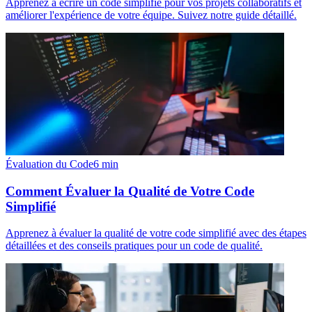
Apprenez à écrire un code simplifié pour vos projets collaboratifs et
améliorer l'expérience de votre équipe. Suivez notre guide détaillé.
Évaluation du Code
6
min
Comment Évaluer la Qualité de Votre Code
Simplifié
Apprenez à évaluer la qualité de votre code simplifié avec des étapes
détaillées et des conseils pratiques pour un code de qualité.