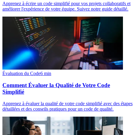
Apprenez à écrire un code simplifié pour vos projets collaboratifs et
améliorer l'expérience de votre équipe. Suivez notre guide détaillé.
Évaluation du Code
6
min
Comment Évaluer la Qualité de Votre Code
Simplifié
Apprenez à évaluer la qualité de votre code simplifié avec des étapes
détaillées et des conseils pratiques pour un code de qualité.