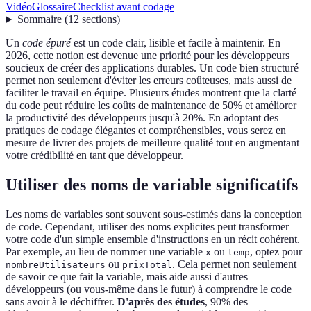
Vidéo
Glossaire
Checklist avant codage
Sommaire
(
12
sections
)
Un
code épuré
est un code clair, lisible et facile à maintenir. En
2026, cette notion est devenue une priorité pour les développeurs
soucieux de créer des applications durables. Un code bien structuré
permet non seulement d'éviter les erreurs coûteuses, mais aussi de
faciliter le travail en équipe. Plusieurs études montrent que la clarté
du code peut réduire les coûts de maintenance de 50% et améliorer
la productivité des développeurs jusqu'à 20%. En adoptant des
pratiques de codage élégantes et compréhensibles, vous serez en
mesure de livrer des projets de meilleure qualité tout en augmentant
votre crédibilité en tant que développeur.
Utiliser des noms de variable significatifs
Les noms de variables sont souvent sous-estimés dans la conception
de code. Cependant, utiliser des noms explicites peut transformer
votre code d'un simple ensemble d'instructions en un récit cohérent.
Par exemple, au lieu de nommer une variable
ou
, optez pour
x
temp
ou
. Cela permet non seulement
nombreUtilisateurs
prixTotal
de savoir ce que fait la variable, mais aide aussi d'autres
développeurs (ou vous-même dans le futur) à comprendre le code
sans avoir à le déchiffrer.
D'après des études
, 90% des