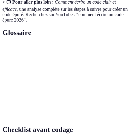
>
📺 Pour aller plus loin :
Comment écrire un code clair et
efficace,
une analyse complète sur les étapes à suivre pour créer un
code épuré. Recherchez sur YouTube : "comment écrire un code
épuré 2026".
Glossaire
Terme
Définition
Code
Code qui est lisible, maintenable et bien structuré.
épuré
Principe de programmation qui signifie
Don't Repeat
DRY
Yourself
.
Tests
Méthode de test pour vérifier que chaque partie du
unitaires
code fonctionne bien.
Checklist avant codage