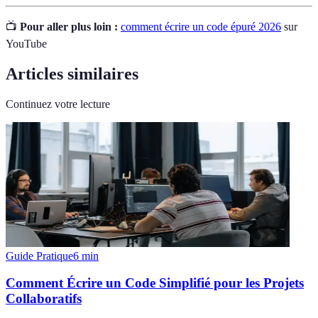
📺
Pour aller plus loin :
comment écrire un code épuré 2026
sur
YouTube
Articles similaires
Continuez votre lecture
Guide Pratique
6
min
Comment Écrire un Code Simplifié pour les Projets
Collaboratifs