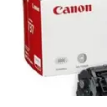
Code Simplifié
Développement Logiciel
Écriture de Code
Évaluation et Optimisation
A
Code Simplifié