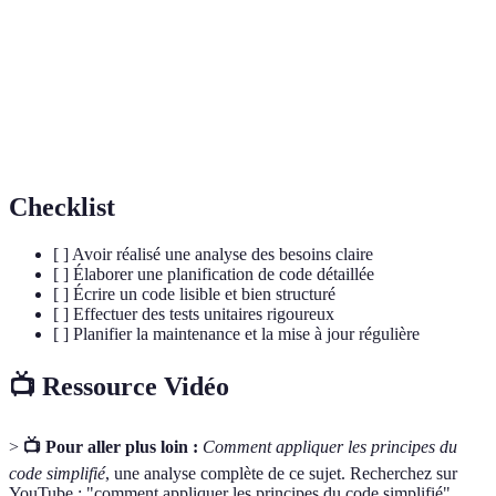
Vérifications de chaque unité de code pour
Tests unitaires
assurer son bon fonctionnement.
Ensemble d'informations écrites concernant le
Documentation
code, pour expliquer sa structure et son
fonctionnement.
Checklist
[ ] Avoir réalisé une analyse des besoins claire
[ ] Élaborer une planification de code détaillée
[ ] Écrire un code lisible et bien structuré
[ ] Effectuer des tests unitaires rigoureux
[ ] Planifier la maintenance et la mise à jour régulière
📺 Ressource Vidéo
>
📺 Pour aller plus loin :
Comment appliquer les principes du
code simplifié
, une analyse complète de ce sujet. Recherchez sur
YouTube : "comment appliquer les principes du code simplifié".