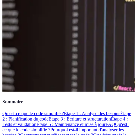
Sommaire
Qu'est-ce que le code simplifié ?
Étape 1 : Analyse des besoins
Étape
2 : Planification du code
Étape 3 : Écriture et structuration
Étape 4 :
Tests et validation
Étape 5 : Maintenance et mise à jour
FAQ
Qu'est-
ce que le code simplifié ?
Pourquoi est-il important d'analyser les