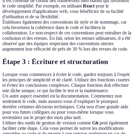
Il est conseillé de choisir des frameworks bien établis qui favorisent
le code simplifié. Par exemple, en utilisant
React
pour le
développement d'applications web, vous bénéficiez de sa facilité
d'utilisation et de sa flexibilité.
Établissez également des conventions de style et de nommage, car
cela favorisera la cohérence dans le code et facilitera la
collaboration. Le non-respect de ces conventions peut entraîner de la
confusion et des erreurs. En fait, selon les retours utilisateurs, il a été
observé que des équipes respectant des conventions strictes
augmentent leur efficacité de près de 30 % lors des revues de code.
Étape 3 : Écriture et structuration
Lorsque vous commencez à écrire le code, gardez toujours à l'esprit
les principes de simplicité et de clarté. Utilisez des fonctions courtes
et évitez les conclusions complexes. Chaque fonction doit effectuer
une tâche unique, ce qui facilite le test et la maintenance.
Un autre aspect essentiel est la documentation. Commentez non
seulement le code, mais assurez-vous d’expliquer le pourquoi
derrière certaines décisions techniques. Cela sera d'une grande aide
pour vos futurs collègues ou pour vous-même lorsque vous
reviendrez sur le projet des mois plus tard.
Utiliser des outils de gestion de version comme
Git
peut également
faciliter cette étape. Cela vous permet de suivre les modifications
apportées au code et de revenir à une version antérieure en cas de