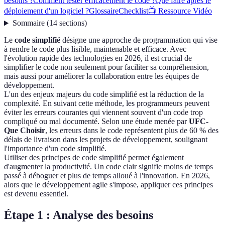
besoins ?
Comment tester efficacement le code ?
Que faire après le
déploiement d'un logiciel ?
Glossaire
Checklist
📺 Ressource Vidéo
Sommaire
(
14
sections
)
Le
code simplifié
désigne une approche de programmation qui vise
à rendre le code plus lisible, maintenable et efficace. Avec
l'évolution rapide des technologies en 2026, il est crucial de
simplifier le code non seulement pour faciliter sa compréhension,
mais aussi pour améliorer la collaboration entre les équipes de
développement.
L'un des enjeux majeurs du code simplifié est la réduction de la
complexité. En suivant cette méthode, les programmeurs peuvent
éviter les erreurs courantes qui viennent souvent d'un code trop
compliqué ou mal documenté. Selon une étude menée par
UFC-
Que Choisir
, les erreurs dans le code représentent plus de 60 % des
délais de livraison dans les projets de développement, soulignant
l'importance d'un code simplifié.
Utiliser des principes de code simplifié permet également
d'augmenter la productivité. Un code clair signifie moins de temps
passé à déboguer et plus de temps alloué à l'innovation. En 2026,
alors que le développement agile s'impose, appliquer ces principes
est devenu essentiel.
Étape 1 : Analyse des besoins