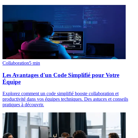
Collaboration
5
min
Les Avantages d'un Code Simplifié pour Votre
Équipe
Explorez comment un code simplifié booste collaboration et
productivité dans vos équipes techniques. Des astuces et conseils
pratiques à découvrir.