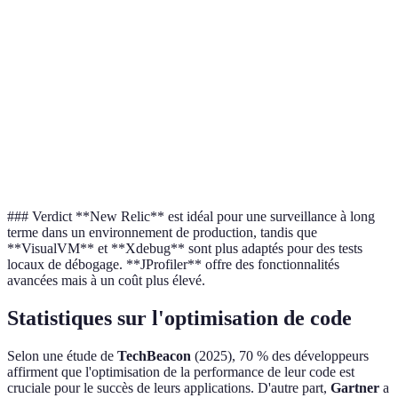
Profilage,
VisualVM
Java
Gratui
monitoring
Débogage,
Xdebug
PHP
Gratui
profilage
Monitoring
Sur
New Relic
Multilangages
complet
devis
### Verdict **New Relic** est idéal pour une surveillance à long
terme dans un environnement de production, tandis que
**VisualVM** et **Xdebug** sont plus adaptés pour des tests
locaux de débogage. **JProfiler** offre des fonctionnalités
avancées mais à un coût plus élevé.
Statistiques sur l'optimisation de code
Selon une étude de
TechBeacon
(2025), 70 % des développeurs
affirment que l'optimisation de la performance de leur code est
cruciale pour le succès de leurs applications. D'autre part,
Gartner
a