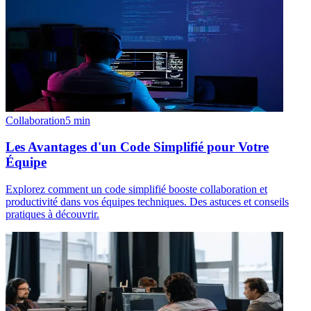
Collaboration
5
min
Les Avantages d'un Code Simplifié pour Votre
Équipe
Explorez comment un code simplifié booste collaboration et
productivité dans vos équipes techniques. Des astuces et conseils
pratiques à découvrir.