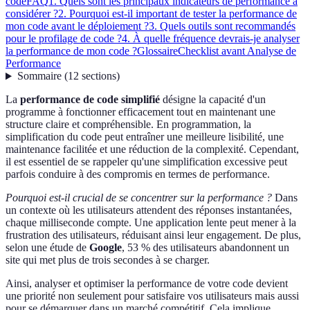
code
FAQ
1. Quels sont les principaux indicateurs de performance à
considérer ?
2. Pourquoi est-il important de tester la performance de
mon code avant le déploiement ?
3. Quels outils sont recommandés
pour le profilage de code ?
4. À quelle fréquence devrais-je analyser
la performance de mon code ?
Glossaire
Checklist avant Analyse de
Performance
Sommaire
(
12
sections
)
La
performance de code simplifié
désigne la capacité d'un
programme à fonctionner efficacement tout en maintenant une
structure claire et compréhensible. En programmation, la
simplification du code peut entraîner une meilleure lisibilité, une
maintenance facilitée et une réduction de la complexité. Cependant,
il est essentiel de se rappeler qu'une simplification excessive peut
parfois conduire à des compromis en termes de performance.
Pourquoi est-il crucial de se concentrer sur la performance ?
Dans
un contexte où les utilisateurs attendent des réponses instantanées,
chaque milliseconde compte. Une application lente peut mener à la
frustration des utilisateurs, réduisant ainsi leur engagement. De plus,
selon une étude de
Google
, 53 % des utilisateurs abandonnent un
site qui met plus de trois secondes à se charger.
Ainsi, analyser et optimiser la performance de votre code devient
une priorité non seulement pour satisfaire vos utilisateurs mais aussi
pour se démarquer dans un marché compétitif. Cela implique