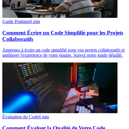
Guide Pratique
6
min
Comment Écrire un Code Simplifié pour les Projets
Collaboratifs
Apprenez à écrire un code simplifié pour vos projets collaboratifs et
améliorer l'expérience de votre équipe. Suivez notre guide détaillé.
Évaluation du Code
6
min
Comment Évaluer la Qualité de Votre Code