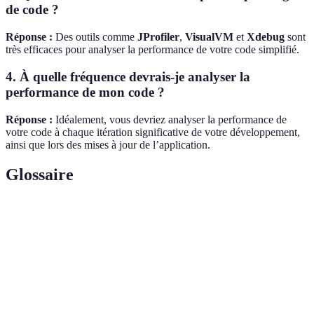
de code ?
Réponse :
Des outils comme
JProfiler
,
VisualVM
et
Xdebug
sont
très efficaces pour analyser la performance de votre code simplifié.
4. À quelle fréquence devrais-je analyser la
performance de mon code ?
Réponse :
Idéalement, vous devriez analyser la performance de
votre code à chaque itération significative de votre développement,
ainsi que lors des mises à jour de l’application.
Glossaire
Terme
Définition
Mesure de l'efficacité d'une application en termes
Performance
de vitesse et de réactivité.
Processus d'analyse des comportements d'une
Profilage
application, principalement pour optimiser les