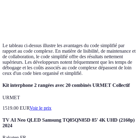
l'emporte
Code
Collaboration
Souvent
Efficace et
simplifié
en équipe
problématique
fluide
l'emporte
Le tableau ci-dessus illustre les avantages du code simplifié par
rapport au code complexe. En matière de lisibilité, de maintenance et
de collaboration, le code simplifié offre des résultats nettement
supérieurs. Les développeurs notent fréquemment que les temps de
débogage et les coûts associés au code complexe dépassent de loin
ceux d'un code bien organisé et simplifié.
Kit interphone 2 rangées avec 20 combinés URMET Collectif
URMET
1519.00
EUR
Voir le prix
TV AI Neo QLED Samsung TQ85QN85D 85' 4K UHD (2160p)
2024
Rakuten FR