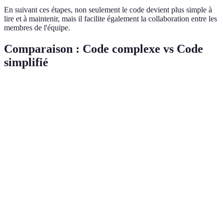
En suivant ces étapes, non seulement le code devient plus simple à
lire et à maintenir, mais il facilite également la collaboration entre les
membres de l'équipe.
Comparaison : Code complexe vs Code
simplifié
Critère
Code Complexe
Code Simplifié
Verdict
Code
Difficile à
Lisibilité
Facile à lire
simplifié
comprendre
l'emporte
Coûteuse en
Code
Rapide et peu
Maintenance
temps et en
simplifié
coûteuse
ressources
l'emporte
Code
Long et
Rapide grâce à
Débogage
simplifié
fastidieux
la clarté