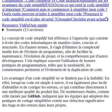
Comparaison : Code complexe vs Code simplifié
Statistiques sur les
avantages du code simplifié
FAQ
Qu'est-ce qui rend le code simplifié
si important ?
Comment puis-je commencer à simplifier mon code ?
Quels outils peuvent m'aider à simplifier mon code ?
Pourquoi le
code simplifié est-il plus sécurisé ?
Glossaire
Checklist avant achat
📺
Ressource Vidéo
Quiz rapide
Sommaire
(
13
sections
)
Le concept de
code simplifié
fait référence à l'approche qui consiste
à écrire des codes informatiques de manière claire, concise et
structurée. En d'autres termes, il s'agit d'éliminer la complexité
inutile lors de l'écriture de programmes, afin de faciliter la
maintenance, l'évolution du projet, et la compréhension par d'autres
développeurs. Cela implique souvent l'utilisation de bonnes
pratiques de programmation, telles que la modularité, les
commentaires pertinents et l'évitement de la duplication de code.
Les avantages d'un code simplifié ne se limitent pas à la lisibilité. En
effet, lorsqu'un code est simple à suivre, il est également plus facile
d'identifier et de corriger les erreurs, ce qui contribue directement à
une meilleure qualité du produit fini. De nombreuses études, comme
celle menée par
GitHub
, indiquent que les équipes qui adoptent des
pratiques de codage simplifiées voient une réduction significative
des bugs et des erreurs dans leurs projets.