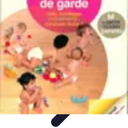
Code Simplifié
Développement Logiciel
Écriture de Code
Évaluation et
Optimisation
Amélioration du Code
Outils
Code Simplifié