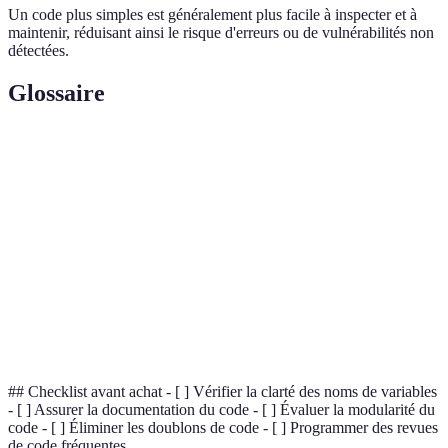
Un code plus simples est généralement plus facile à inspecter et à
maintenir, réduisant ainsi le risque d'erreurs ou de vulnérabilités non
détectées.
Glossaire
Terme
Définition
Code Lisible
Code écrit de manière claire et compréhensible.
Pratique de diviser le code en modules
Modularité
indépendants.
Processus d'amélioration du code existant sans
Refactorisation
changer son comportement externe.
## Checklist avant achat - [ ] Vérifier la clarté des noms de variables
- [ ] Assurer la documentation du code - [ ] Évaluer la modularité du
code - [ ] Éliminer les doublons de code - [ ] Programmer des revues
de code fréquentes