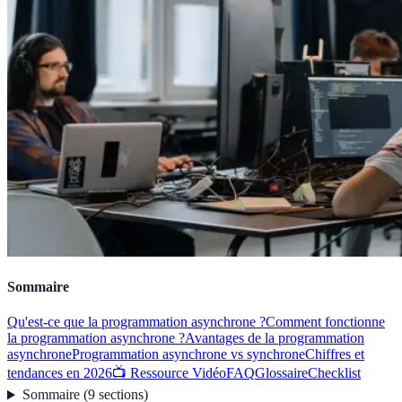
Sommaire
Qu'est-ce que la programmation asynchrone ?
Comment fonctionne
la programmation asynchrone ?
Avantages de la programmation
asynchrone
Programmation asynchrone vs synchrone
Chiffres et
tendances en 2026
📺 Ressource Vidéo
FAQ
Glossaire
Checklist
Sommaire
(
9
sections
)