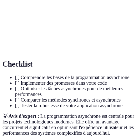
parallèle.
Objet utilisé pour gérer les opérations asynchrones
Promesse
et les résultats futurs.
Fonction appelée à la fin d'un processus asynchrone
Callback
pour traiter son résultat.
Checklist
[ ] Comprendre les bases de la programmation asynchrone
[ ] Implémenter des promesses dans votre code
[ ] Optimiser les tâches asynchrones pour de meilleures
performances
[ ] Comparer les méthodes synchrones et asynchrones
[ ] Tester la robustesse de votre application asynchrone
💡 Avis d'expert :
La programmation asynchrone est centrale pour
les projets technologiques modernes. Elle offre un avantage
concurrentiel significatif en optimisant l'expérience utilisateur et les
performances des systèmes complexifiés d'aujourd'hui.