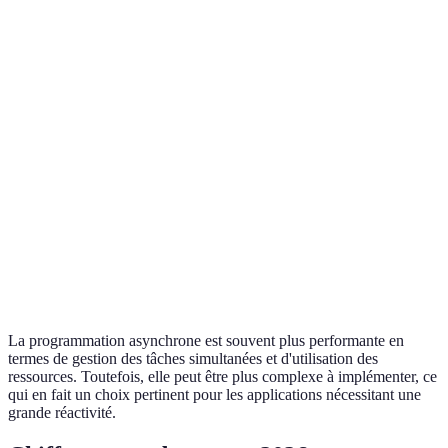
Gagnant
Performance
Haute
Modérée
Asc.
Gestion
Gagnant
Flexible
Rigide
d'erreur
Asc.
Gagnant
Simplicité
Complexe
Simple
Syn.
Utilisation
Moins
Gagnant
Optimale
CPU
optimale
Asc.
La programmation asynchrone est souvent plus performante en
termes de gestion des tâches simultanées et d'utilisation des
ressources. Toutefois, elle peut être plus complexe à implémenter, ce
qui en fait un choix pertinent pour les applications nécessitant une
grande réactivité.