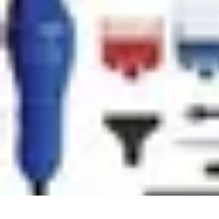
Code Simplifié
Développement Logiciel
Écriture de Code
Évaluation et Optimisation
A
Code Simplifié