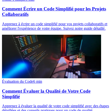
Comment Écrire un Code Simplifié pour les Projets
Collaboratifs
Apprenez à écrire un code simplifié pour vos projets collaboratifs et
améliorer l'expérience de votre équipe. Suivez notre guide détaillé.
Évaluation du Code
6
min
Comment Évaluer la Qualité de Votre Code
Simplifié
Apprenez à évaluer la qualité de votre code simplifié avec des étapes
détaillées et des conseils pratiques pour un code de qualité.