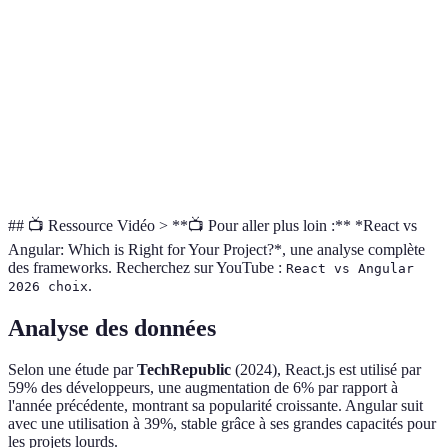
Très flexible,
Structure
Dépend des
Flexibilité
choix de
rigide, tout-
besoins du
bibliothèques
en-un
projet
Large
Communauté
Plus
communauté,
Communauté
établie mais
accessible
mises à jour
complexe
(React)
fréquentes
## 📺 Ressource Vidéo > **📺 Pour aller plus loin :** *React vs
Angular: Which is Right for Your Project?*, une analyse complète
des frameworks. Recherchez sur YouTube :
React vs Angular
.
2026 choix
Analyse des données
Selon une étude par
TechRepublic
(2024), React.js est utilisé par
59% des développeurs, une augmentation de 6% par rapport à
l'année précédente, montrant sa popularité croissante. Angular suit
avec une utilisation à 39%, stable grâce à ses grandes capacités pour
les projets lourds.