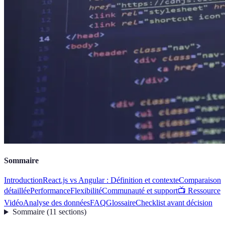
Sommaire
Introduction
React.js vs Angular : Définition et contexte
Comparaison
détaillée
Performance
Flexibilité
Communauté et support
📺 Ressource
Vidéo
Analyse des données
FAQ
Glossaire
Checklist avant décision
Sommaire
(
11
sections
)