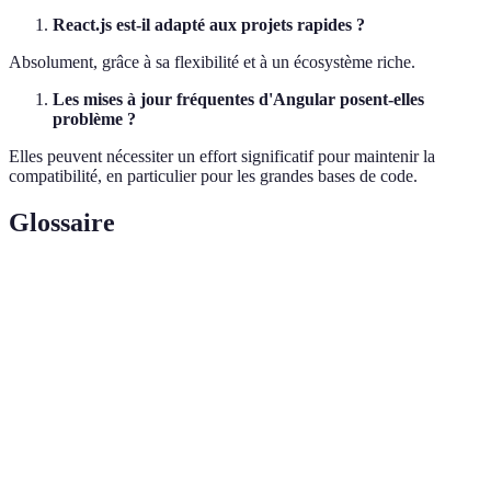
React.js est-il adapté aux projets rapides ?
Absolument, grâce à sa flexibilité et à un écosystème riche.
Les mises à jour fréquentes d'Angular posent-elles
problème ?
Elles peuvent nécessiter un effort significatif pour maintenir la
compatibilité, en particulier pour les grandes bases de code.
Glossaire
Terme
Définition
Un concept de mise à jour simplifiée
DOM virtuel
d'éléments UI en mémoire
Modèle traditionnel de mise à jour directe
DOM réel
d'éléments UI
Deux-way data
Synchronisation automatique entre modèle et