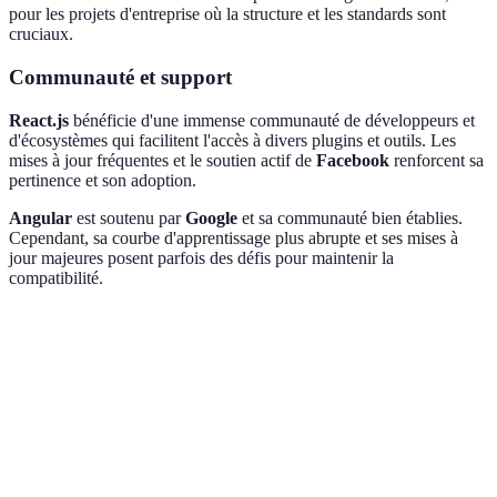
pour les projets d'entreprise où la structure et les standards sont
cruciaux.
Communauté et support
React.js
bénéficie d'une immense communauté de développeurs et
d'écosystèmes qui facilitent l'accès à divers plugins et outils. Les
mises à jour fréquentes et le soutien actif de
Facebook
renforcent sa
pertinence et son adoption.
Angular
est soutenu par
Google
et sa communauté bien établies.
Cependant, sa courbe d'apprentissage plus abrupte et ses mises à
jour majeures posent parfois des défis pour maintenir la
compatibilité.
Critère
React.js
Angular
Verdict
Léger et
Plus lourd
Favorise
rapide grâce
avec DOM
projets
Performance
au DOM
réel mais
dynamiques
virtuel
robuste
(React)