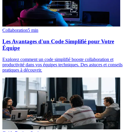
Collaboration
5
min
Les Avantages d'un Code Simplifié pour Votre
Équipe
Explorez comment un code simplifié booste collaboration et
productivité dans vos équipes techniques. Des astuces et conseils
pratiques à découvrir.