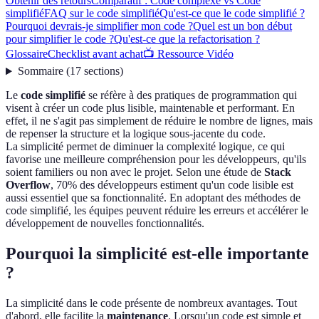
Obtenir des retours
Comparatif : Code complexe vs Code
simplifié
FAQ sur le code simplifié
Qu'est-ce que le code simplifié ?
Pourquoi devrais-je simplifier mon code ?
Quel est un bon début
pour simplifier le code ?
Qu'est-ce que la refactorisation ?
Glossaire
Checklist avant achat
📺 Ressource Vidéo
Sommaire
(
17
sections
)
Le
code simplifié
se réfère à des pratiques de programmation qui
visent à créer un code plus lisible, maintenable et performant. En
effet, il ne s'agit pas simplement de réduire le nombre de lignes, mais
de repenser la structure et la logique sous-jacente du code.
La simplicité permet de diminuer la complexité logique, ce qui
favorise une meilleure compréhension pour les développeurs, qu'ils
soient familiers ou non avec le projet. Selon une étude de
Stack
Overflow
, 70% des développeurs estiment qu'un code lisible est
aussi essentiel que sa fonctionnalité. En adoptant des méthodes de
code simplifié, les équipes peuvent réduire les erreurs et accélérer le
développement de nouvelles fonctionnalités.
Pourquoi la simplicité est-elle importante
?
La simplicité dans le code présente de nombreux avantages. Tout
d'abord, elle facilite la
maintenance
. Lorsqu'un code est simple et