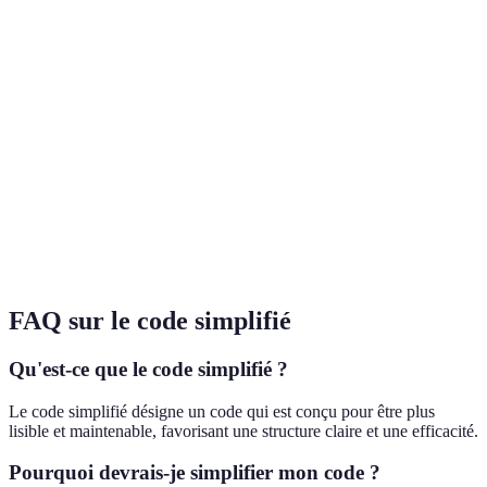
Avantage
Maintenance
Difficile
Facile
pour le
simple
Avantage
Performance
Souvent lente
Optimisée
pour le
simple
Avantage
Réutilisabilité
Limitée
Élevée
pour le
simple
FAQ sur le code simplifié
Qu'est-ce que le code simplifié ?
Le code simplifié désigne un code qui est conçu pour être plus
lisible et maintenable, favorisant une structure claire et une efficacité.
Pourquoi devrais-je simplifier mon code ?