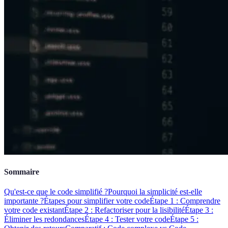
Sommaire
Qu'est-ce que le code simplifié ?
Pourquoi la simplicité est-elle
importante ?
Étapes pour simplifier votre code
Étape 1 : Comprendre
votre code existant
Étape 2 : Refactoriser pour la lisibilité
Étape 3 :
Éliminer les redondances
Étape 4 : Tester votre code
Étape 5 :