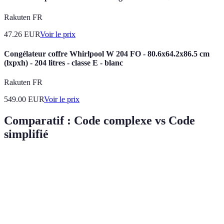
Rakuten FR
47.26
EUR
Voir le prix
Congélateur coffre Whirlpool W 204 FO - 80.6x64.2x86.5 cm
(lxpxh) - 204 litres - classe E - blanc
Rakuten FR
549.00
EUR
Voir le prix
Comparatif : Code complexe vs Code
simplifié
Critère
Code complexe
Code simplifié
Verdict
Avantage
Lisibilité
Faible
Élevée
pour le
simple