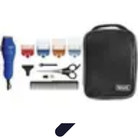
Code Simplifié
Développement Logiciel
Écriture de Code
Évaluation et
Optimisation
Amélioration du Code
Outils
Code Simplifié