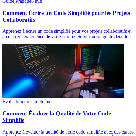
Guide Pratique
6
min
Comment Écrire un Code Simplifié pour les Projets
Collaboratifs
Apprenez à écrire un code simplifié pour vos projets collaboratifs et
améliorer l'expérience de votre équipe. Suivez notre guide détaillé.
Évaluation du Code
6
min
Comment Évaluer la Qualité de Votre Code
Simplifié
Apprenez à évaluer la qualité de votre code simplifié avec des étapes