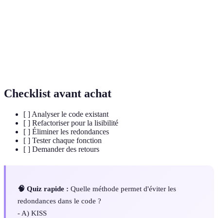
Principe de développement logiciel qui promeut
DRY
l'élimination des redondances.
Approche de développement logiciel où les tests
TDD
sont écrits avant le code lui-même.
Checklist avant achat
[ ] Analyser le code existant
[ ] Refactoriser pour la lisibilité
[ ] Éliminer les redondances
[ ] Tester chaque fonction
[ ] Demander des retours
🧠 Quiz rapide :
Quelle méthode permet d'éviter les
redondances dans le code ?
- A) KISS