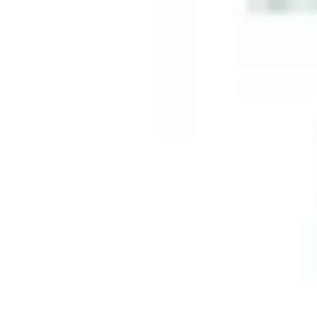
Code Simplifié
Développement Logiciel
Écriture de Code
Évaluation et Optimisation
A
Code Simplifié