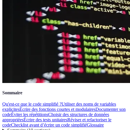
Sommaire
Qu'est-ce que le code simplifié ?
Utiliser des noms de variables
explicites
Écrire des fonctions courtes et modulaires
Documenter son
code
Éviter les répétitions
Choisir des structures de données
appropriées
Écrire des tests unitaires
Réviser et refactoriser le
code
Checklist avant d’écrire un code simplifié
Glossaire