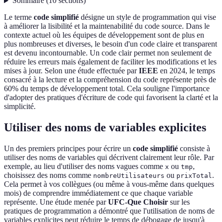
Sommaire
(
10
sections
)
Le terme
code simplifié
désigne un style de programmation qui vise
à améliorer la lisibilité et la maintenabilité du code source. Dans le
contexte actuel où les équipes de développement sont de plus en
plus nombreuses et diverses, le besoin d'un code claire et transparent
est devenu incontournable. Un code clair permet non seulement de
réduire les erreurs mais également de faciliter les modifications et les
mises à jour. Selon une étude effectuée par
IEEE
en 2024, le temps
consacré à la lecture et la compréhension du code représente près de
60% du temps de développement total. Cela souligne l'importance
d'adopter des pratiques d'écriture de code qui favorisent la clarté et la
simplicité.
Utiliser des noms de variables explicites
Un des premiers principes pour écrire un
code simplifié
consiste à
utiliser des noms de variables qui décrivent clairement leur rôle. Par
exemple, au lieu d'utiliser des noms vagues comme
ou
,
x
tmp
choisissez des noms comme
ou
.
nombreUtilisateurs
prixTotal
Cela permet à vos collègues (ou même à vous-même dans quelques
mois) de comprendre immédiatement ce que chaque variable
représente. Une étude menée par
UFC-Que Choisir
sur les
pratiques de programmation a démontré que l'utilisation de noms de
variables explicites peut réduire le temps de débogage de jusqu'à