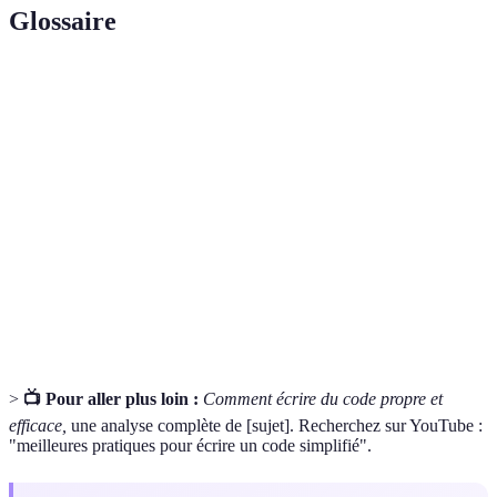
Glossaire
Terme
Définition
Acronyme pour "Don't Repeat Yourself"; principe de
DRY
codage minimisant la répétition.
Tests
Test de développement permettant de vérifier la
unitaires
fonctionnalité d'un module ou d'une fonction.
Fonction
La capacité d'une fonction à être traitée
modulaire
indépendamment du reste du code.
>
📺 Pour aller plus loin :
Comment écrire du code propre et
efficace,
une analyse complète de [sujet]. Recherchez sur YouTube :
"meilleures pratiques pour écrire un code simplifié".