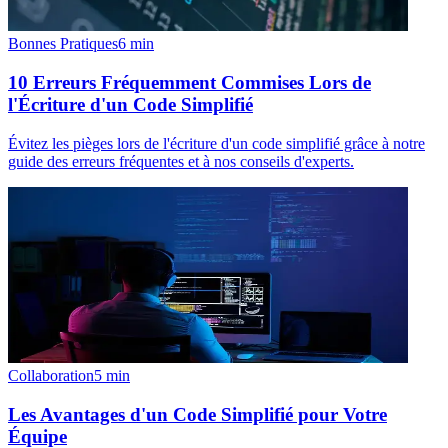
Bonnes Pratiques
6
min
10 Erreurs Fréquemment Commises Lors de
l'Écriture d'un Code Simplifié
Évitez les pièges lors de l'écriture d'un code simplifié grâce à notre
guide des erreurs fréquentes et à nos conseils d'experts.
Collaboration
5
min
Les Avantages d'un Code Simplifié pour Votre
Équipe