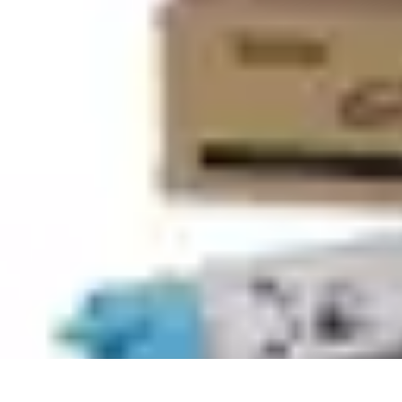
Code Simplifié
Développement Logiciel
Écriture de Code
Évaluation et Optimisation
A
Code Simplifié