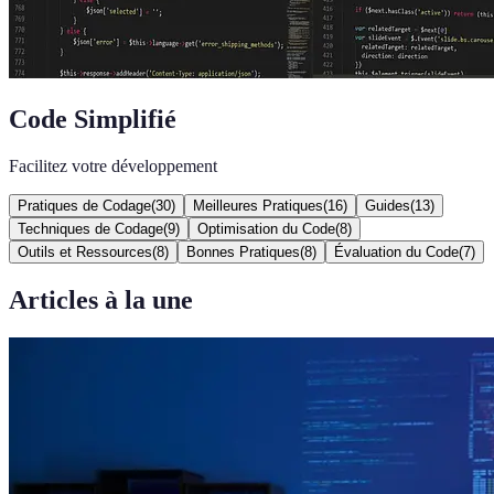
Code Simplifié
Facilitez votre développement
Pratiques de Codage
(
30
)
Meilleures Pratiques
(
16
)
Guides
(
13
)
Techniques de Codage
(
9
)
Optimisation du Code
(
8
)
Outils et Ressources
(
8
)
Bonnes Pratiques
(
8
)
Évaluation du Code
(
7
)
Articles à la une