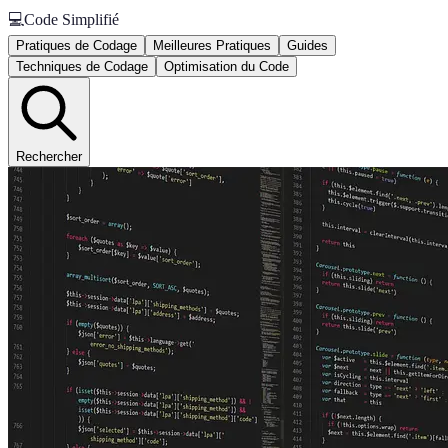
💻
Code Simplifié
Pratiques de Codage
Meilleures Pratiques
Guides
Techniques de Codage
Optimisation du Code
Rechercher