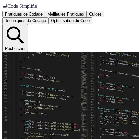
💻
Code Simplifié
Pratiques de Codage
Meilleures Pratiques
Guides
Techniques de Codage
Optimisation du Code
Rechercher