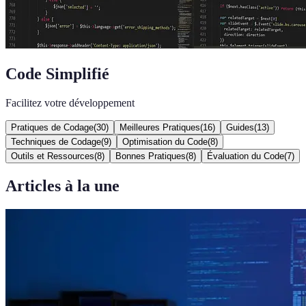
Code Simplifié
Facilitez votre développement
Pratiques de Codage
(
30
)
Meilleures Pratiques
(
16
)
Guides
(
13
)
Techniques de Codage
(
9
)
Optimisation du Code
(
8
)
Outils et Ressources
(
8
)
Bonnes Pratiques
(
8
)
Évaluation du Code
(
7
)
Articles à la une