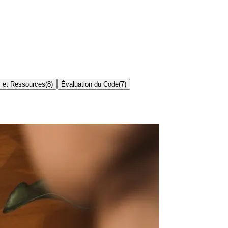
s et Ressources
(
8
)
Évaluation du Code
(
7
)