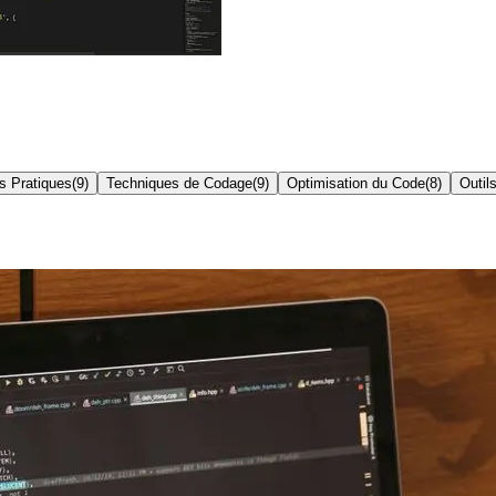
s Pratiques
(
9
)
Techniques de Codage
(
9
)
Optimisation du Code
(
8
)
Outil