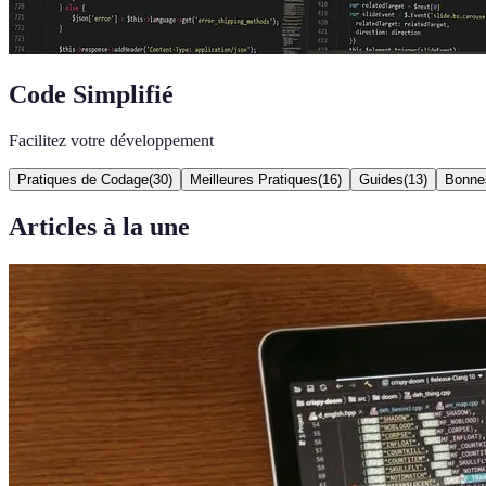
Code Simplifié
Facilitez votre développement
Pratiques de Codage
(
30
)
Meilleures Pratiques
(
16
)
Guides
(
13
)
Bonne
Articles à la une