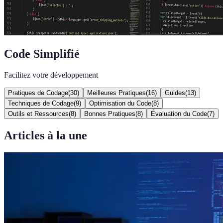
Code Simplifié
Facilitez votre développement
Pratiques de Codage
(
30
)
Meilleures Pratiques
(
16
)
Guides
(
13
)
Techniques de Codage
(
9
)
Optimisation du Code
(
8
)
Outils et Ressources
(
8
)
Bonnes Pratiques
(
8
)
Évaluation du Code
(
7
)
Articles à la une