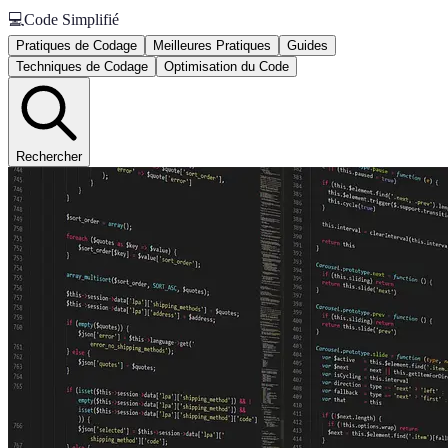
💻
Code Simplifié
Pratiques de Codage
Meilleures Pratiques
Guides
Techniques de Codage
Optimisation du Code
Rechercher