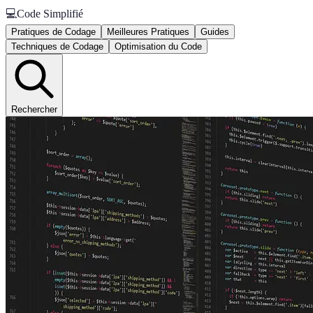
💻
Code Simplifié
Pratiques de Codage
Meilleures Pratiques
Guides
Techniques de Codage
Optimisation du Code
Rechercher