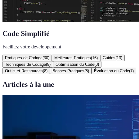
Code Simplifié
Facilitez votre développement
Pratiques de Codage
(
30
)
Meilleures Pratiques
(
16
)
Guides
(
13
)
Techniques de Codage
(
9
)
Optimisation du Code
(
8
)
Outils et Ressources
(
8
)
Bonnes Pratiques
(
8
)
Évaluation du Code
(
7
)
Articles à la une