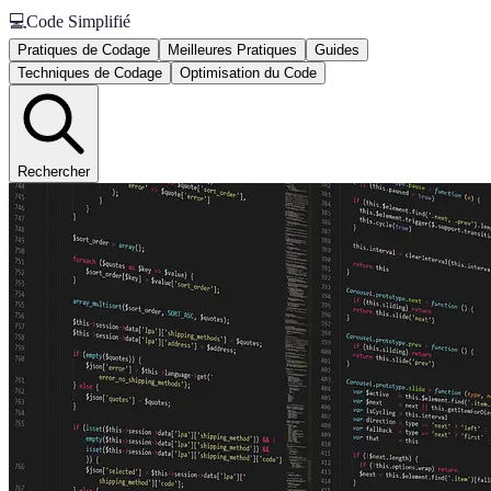
💻
Code Simplifié
Pratiques de Codage
Meilleures Pratiques
Guides
Techniques de Codage
Optimisation du Code
Rechercher